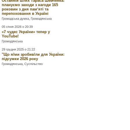
Останній шлях Тараса Шевченка:
плануємо заходи з нагоди 165
роковин з дня памʼяті та
перепоховання в Україні
Громадська думка
,
Громадянська
05 січня 2026 о 20:39
«7 чудес України» тепер у
YouTube!
Громадянська
29 грудня 2025 о 21:22
"Що я/ми зробив/ли для України:
підсумки 2026 року
Громадянська
,
Суспільство