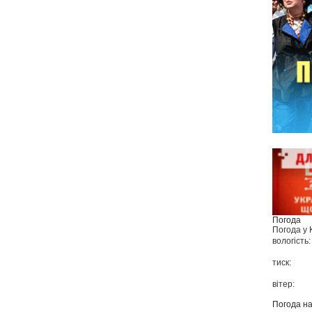
Погода
Погода у
вологість:
тиск:
вітер:
Погода н