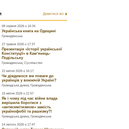
и
Дивитися всі
08 червня 2026 о 16:34
Українська книга на Одещині
Громадянська
27 травня 2026 о 17:37
Презентація «Історії української
Конституції» в Камʼянець-
Подільську
Громадянська
,
Суспільство
22 квітня 2026 о 16:17
Чи діждемося ми поваги до
українців у воюючій Україні?
Громадська думка
,
Громадянська
15 квітня 2026 о 21:57
Як і чому під час війни влада
вирішила боротися з
«антисемітизмом» замість
українофобії та рашизму?!
Громадська думка
,
Громадянська
14 лютого 2026 о 17:47