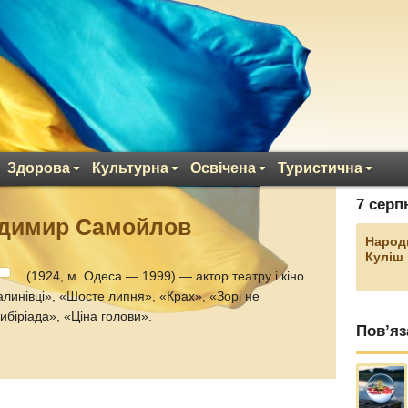
Здорова
Культурна
Освічена
Туристична
7 серп
одимир Самойлов
Народ
Куліш
(1924, м. Одеса — 1999) — актор театру і кіно.
линівці», «Шосте липня», «Крах», «Зорі не
ибіріада», «Ціна голови».
Пов’яз