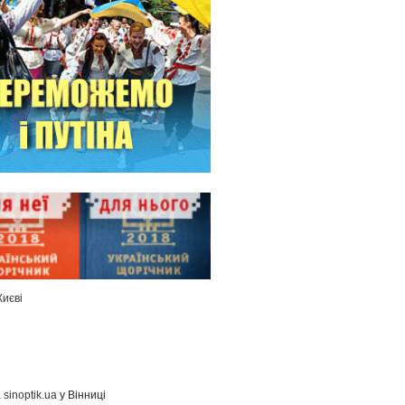
Києві
а
sinoptik.ua
у Вінниці