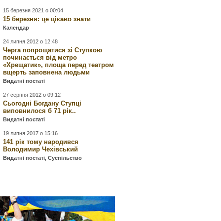
15 березня 2021 о 00:04
15 березня: це цікаво знати
Календар
24 липня 2012 о 12:48
Черга попрощатися зі Ступкою
починається від метро
«Хрещатик», площа перед театром
вщерть заповнена людьми
Видатні постаті
27 серпня 2012 о 09:12
Сьогодні Богдану Ступці
виповнилося б 71 рік..
Видатні постаті
19 липня 2017 о 15:16
141 рік тому народився
Володимир Чехівський
Видатні постаті
,
Суспільство