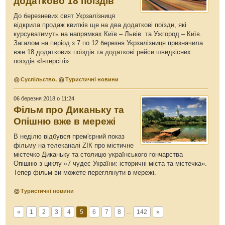
додатково 18 поїздів
До березневих свят Укрзалізниця
відкрила продаж квитків ще на два додаткові поїзди, які
курсуватимуть на напрямках Київ – Львів та Ужгород – Київ.
Загалом на період з 7 по 12 березня Укрзалізниця призначила
вже 18 додаткових поїздів та додаткові рейси швидкісних
поїздів «Інтерсіті».
Суспільство
,
Туристичні новини
06 березня 2018 о 11:24
Фільм про Диканьку та
Опішню вже в мережі
В неділю відбувся прем'єрний показ
фільму на телеканалі ZIК про містичне
містечко Диканьку та столицю українського гончарства
Опішню з циклу «7 чудес України: історичні міста та містечка».
Тепер фільм ви можете переглянути в мережі.
Туристичні новини
«
1
2
3
4
5
6
7
8
...
142
»