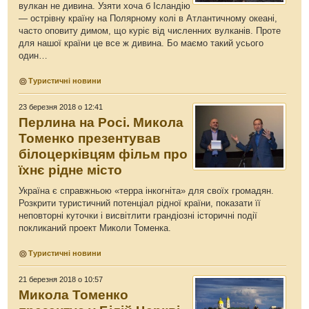
вулкан не дивина. Узяти хоча б Ісландію
— острівну країну на Полярному колі в Атлантичному океані,
часто оповиту димом, що куріє від численних вулканів. Проте
для нашої країни це все ж дивина. Бо маємо такий усього
один…
Туристичні новини
23 березня 2018 о 12:41
Перлина на Росі. Микола
Томенко презентував
білоцерківцям фільм про
їхнє рідне місто
Україна є справжньою «терра інкогніта» для своїх громадян.
Розкрити туристичний потенціал рідної країни, показати її
неповторні куточки і висвітлити грандіозні історичні події
покликаний проект Миколи Томенка.
Туристичні новини
21 березня 2018 о 10:57
Микола Томенко