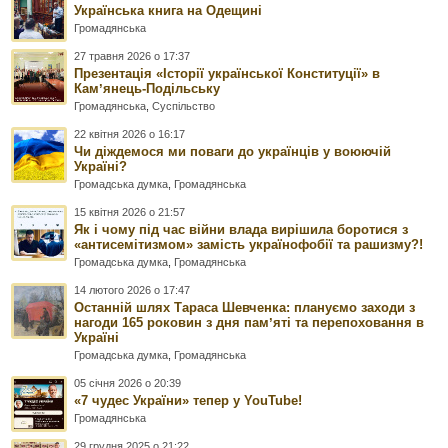
Українська книга на Одещині
Громадянська
27 травня 2026 о 17:37
Презентація «Історії української Конституції» в
Камʼянець-Подільську
Громадянська
,
Суспільство
22 квітня 2026 о 16:17
Чи діждемося ми поваги до українців у воюючій
Україні?
Громадська думка
,
Громадянська
15 квітня 2026 о 21:57
Як і чому під час війни влада вирішила боротися з
«антисемітизмом» замість українофобії та рашизму?!
Громадська думка
,
Громадянська
14 лютого 2026 о 17:47
Останній шлях Тараса Шевченка: плануємо заходи з
нагоди 165 роковин з дня памʼяті та перепоховання в
Україні
Громадська думка
,
Громадянська
05 січня 2026 о 20:39
«7 чудес України» тепер у YouTube!
Громадянська
29 грудня 2025 о 21:22