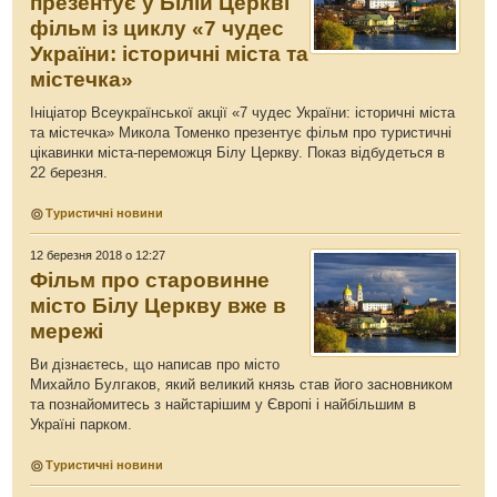
презентує у Білій Церкві
фільм із циклу «7 чудес
України: історичні міста та
містечка»
Ініціатор Всеукраїнської акції «7 чудес України: історичні міста
та містечка» Микола Томенко презентує фільм про туристичні
цікавинки міста-переможця Білу Церкву. Показ відбудеться в
22 березня.
Туристичні новини
12 березня 2018 о 12:27
Фільм про старовинне
місто Білу Церкву вже в
мережі
Ви дізнаєтесь, що написав про місто
Михайло Булгаков, який великий князь став його засновником
та познайомитесь з найстарішим у Європі і найбільшим в
Україні парком.
Туристичні новини