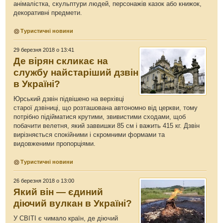
анімалістка, скульптури людей, персонажів казок або книжок,
декоративні предмети.
Туристичні новини
29 березня 2018 о 13:41
Де вірян скликає на
службу найстаріший дзвін
в Україні?
Юрський дзвін підвішено на верхівці
старої дзвіниці, що розташована автономно від церкви, тому
потрібно підійматися крутими, звивистими сходами, щоб
побачити велетня, який заввишки 85 см і важить 415 кг. Дзвін
вирізняється спокійними і скромними формами та
видовженими пропорціями.
Туристичні новини
26 березня 2018 о 13:00
Який він — єдиний
діючий вулкан в Україні?
У СВІТІ є чимало країн, де діючий