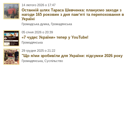
14 лютого 2026 о 17:47
Останній шлях Тараса Шевченка: плануємо заходи з
нагоди 165 роковин з дня памʼяті та перепоховання в
Україні
Громадська думка
,
Громадянська
05 січня 2026 о 20:39
«7 чудес України» тепер у YouTube!
Громадянська
29 грудня 2025 о 21:22
"Що я/ми зробив/ли для України: підсумки 2026 року
Громадянська
,
Суспільство