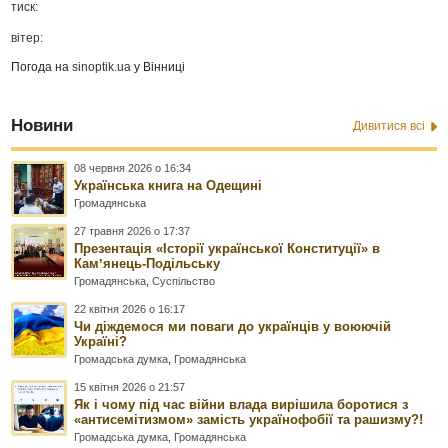
тиск:
вітер:
Погода на
sinoptik.ua
у Вінниці
Новини
Дивитися всі
08 червня 2026 о 16:34
Українська книга на Одещині
Громадянська
27 травня 2026 о 17:37
Презентація «Історії української Конституції» в
Камʼянець-Подільську
Громадянська
,
Суспільство
22 квітня 2026 о 16:17
Чи діждемося ми поваги до українців у воюючій
Україні?
Громадська думка
,
Громадянська
15 квітня 2026 о 21:57
Як і чому під час війни влада вирішила боротися з
«антисемітизмом» замість українофобії та рашизму?!
Громадська думка
,
Громадянська