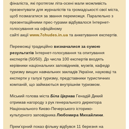
фіналіста, які протягом літа-осені мали можливість
презентувати для журналістів та громадськості свої міста,
щоб позмагатися за звання переможця. Паралельно з
презентаційними прес-турами відбувалося Інтернет-
голосування на офіційному
сайті акції
www.7chudes.in.ua
та анкетування експертів.
Переможці традиційно
визначалися за сумою
результатів
Інтернет-голосування та опитування
експертів (50/50). До числа 100 експертів входять
керівники національних заповідників, музеїв, кафедр
туризму вищих навчальних закладів України, науковці та
експерти у галузі туризму, представники туристичних
компаній, що займаються внутрішнім туризмом.
Міський голова міста
Біла Церква
Генадій Дикий
отримав нагороду з рук генерального директора
Національного Києво-Печерського історико-
культурного заповідника
Любомира Михайлини
.
Прем’єрний показ фільму відбувся 11 березня на