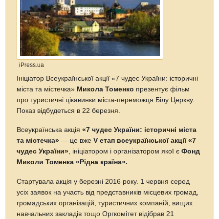
iPress.ua
Ініціатор Всеукраїнської акції «7 чудес України: історичні
міста та містечка»
Микола Томенко
презентує фільм
про туристичні цікавинки міста-переможця Білу Церкву.
Показ відбудеться в 22 березня.
Всеукраїнська акція
«7 чудес України: історичні міста
та містечка»
— це вже
V
етап всеукраїнської акції «7
чудес України»
, ініціатором і організатором якої є
Фонд
Миколи Томенка
«Рідна
країна».
Стартувала акція у березні 2016 року. 1 червня серед
усіх заявок на участь від представників місцевих громад,
громадських організацій, туристичних компаній, вищих
навчальних закладів тощо Оргкомітет відібрав 21