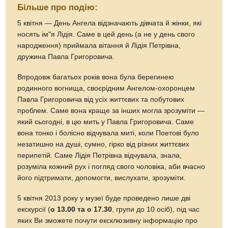
Більше про подію:
5 квітня — День Ангела відзначають дівчата й жінки, які
носять ім"я Лідія. Саме в цей день (а не у день свого
народження) приймала вітання й Лідія Петрівна,
дружина Павла Григоровича.
Впродовж багатьох років вона була берегинею
родинного вогнища, своєрідним Ангелом-охоронцем
Павла Григоровича від усіх життєвих та побутових
проблем. Саме вона краще за інших могла зрозуміти —
який сьогодні, в цю мить у Павла Григоровича. Саме
вона тонко і болісно відчувала миті, коли Поетові було
незатишно на душі, сумно, гірко від різних життєвих
перипетій. Саме Лідія Петрівна відчувала, знала,
розуміла кожний рух і погляд свого чоловіка, аби вчасно
його підтримати, допомогти, вислухати, зрозуміти.
5 квітня 2013 року у музеї буде проведено лише дві
екскурсії (
о 13.00 та о 17.30
, групи до 10 осіб), під час
яких Ви зможете почути ексклюзивну інформацію про