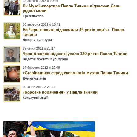
22 лютого 2013 о 10:49
Як Музей-квартира Павла Тичини відзначав День
рідної мови
Суспільство
16 вересня 2012 о 18:41
На Чернігівщині відзначили 45 років пам'яті Павла
Тичини
Новини культури
29 січня 2011 о 23:17
Чернігівщина відсвяткувала 120-річчя Павла Тичини
Видатні постаті
,
Культурна
14 березня 2012 о 22:08
«Старійшина» серед експонатів музею Павла Тичини
Думка читачів
29 січня 2013 о 21:13
«Коротке побачення» у Павла Тичини
Культурні акції