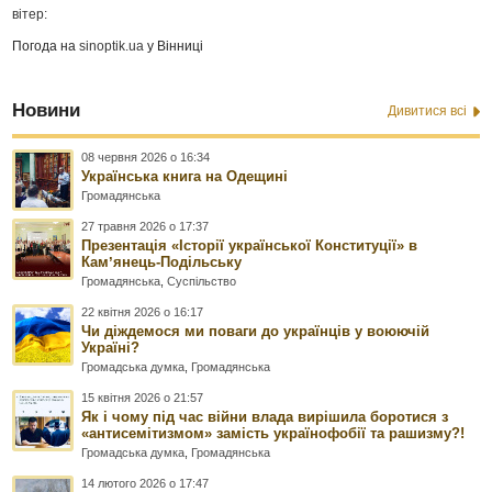
вітер:
Погода на
sinoptik.ua
у Вінниці
Новини
Дивитися всі
08 червня 2026 о 16:34
Українська книга на Одещині
Громадянська
27 травня 2026 о 17:37
Презентація «Історії української Конституції» в
Камʼянець-Подільську
Громадянська
,
Суспільство
22 квітня 2026 о 16:17
Чи діждемося ми поваги до українців у воюючій
Україні?
Громадська думка
,
Громадянська
15 квітня 2026 о 21:57
Як і чому під час війни влада вирішила боротися з
«антисемітизмом» замість українофобії та рашизму?!
Громадська думка
,
Громадянська
14 лютого 2026 о 17:47