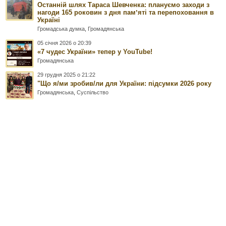
Останній шлях Тараса Шевченка: плануємо заходи з
нагоди 165 роковин з дня памʼяті та перепоховання в
Україні
Громадська думка
,
Громадянська
05 січня 2026 о 20:39
«7 чудес України» тепер у YouTube!
Громадянська
29 грудня 2025 о 21:22
"Що я/ми зробив/ли для України: підсумки 2026 року
Громадянська
,
Суспільство