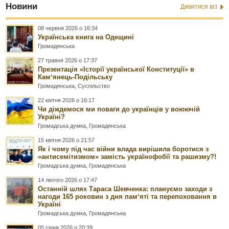
Новини
Дивитися всі
08 червня 2026 о 16:34
Українська книга на Одещині
Громадянська
27 травня 2026 о 17:37
Презентація «Історії української Конституції» в
Камʼянець-Подільську
Громадянська
,
Суспільство
22 квітня 2026 о 16:17
Чи діждемося ми поваги до українців у воюючій
Україні?
Громадська думка
,
Громадянська
15 квітня 2026 о 21:57
Як і чому під час війни влада вирішила боротися з
«антисемітизмом» замість українофобії та рашизму?!
Громадська думка
,
Громадянська
14 лютого 2026 о 17:47
Останній шлях Тараса Шевченка: плануємо заходи з
нагоди 165 роковин з дня памʼяті та перепоховання в
Україні
Громадська думка
,
Громадянська
05 січня 2026 о 20:39