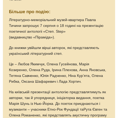
Більше про подію:
Літературно-меморіальний музей-квартира Павла
Тичини запрошує 7 серпня о 18 годині на презентацію
поетичної антологіі «Степ. Step»
(видавництво «Піраміда»).
До книжки увійшли вірші авторок, які представляють
український літературний степ.
Це – Любов Якимчук, Олена Гусейнова, Марія
Козиренко, Олена Руда, Ірина Плехова, Анна Яновська,
Тетяна Савченко, Юлія Радченко, Ніна Кур’ята, Олена
Рибка, Оксана Шафаревич і Лада Хортич.
На київській презентації антологію представлятимуть як
авторки, так й упорядниця, ініціаторка видання, поетка
Марія Шунь із Нью-Йорка. До поеток приєднаються і
музиканти – учасники Етно-Рок Фундації таРута Євген та
Олена Романенко, які представлять акустичну програму