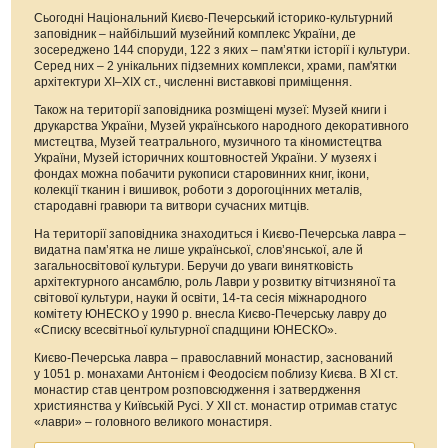
Сьогодні Національний Києво-Печерський історико-культурний
заповідник – найбільший музейний комплекс України, де
зосереджено 144 споруди, 122 з яких – пам’ятки історії і культури.
Серед них – 2 унікальних підземних комплекси, храми, пам'ятки
архітектури XI–XIX ст., численні виставкові приміщення.
Також на території заповідника розміщені музеї: Музей книги і
друкарства України, Музей українського народного декоративного
мистецтва, Музей театрального, музичного та кіномистецтва
України, Музей історичних коштовностей України. У музеях і
фондах можна побачити рукописи старовинних книг, ікони,
колекції тканин і вишивок, роботи з дорогоцінних металів,
стародавні гравюри та витвори сучасних митців.
На території заповідника знаходиться і Києво-Печерська лавра –
видатна пам’ятка не лише української, слов’янської, але й
загальносвітової культури. Беручи до уваги винятковість
архітектурного ансамблю, роль Лаври у розвитку вітчизняної та
світової культури, науки й освіти, 14-та сесія міжнародного
комітету ЮНЕСКО у 1990 р. внесла Києво-Печерську лавру до
«Списку всесвітньої культурної спадщини ЮНЕСКО».
Києво-Печерська лавра – православний монастир, заснований
у 1051 р. монахами Антонієм і Феодосієм поблизу Києва. В ХІ ст.
монастир став центром розповсюдження і затвердження
християнства у Київській Русі. У ХІІ ст. монастир отримав статус
«лаври» – головного великого монастиря.