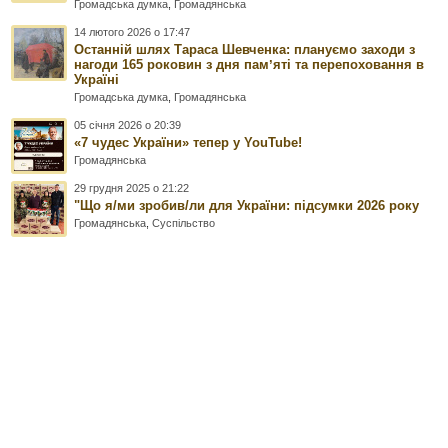
Громадська думка
,
Громадянська
14 лютого 2026 о 17:47
Останній шлях Тараса Шевченка: плануємо заходи з
нагоди 165 роковин з дня памʼяті та перепоховання в
Україні
Громадська думка
,
Громадянська
05 січня 2026 о 20:39
«7 чудес України» тепер у YouTube!
Громадянська
29 грудня 2025 о 21:22
"Що я/ми зробив/ли для України: підсумки 2026 року
Громадянська
,
Суспільство