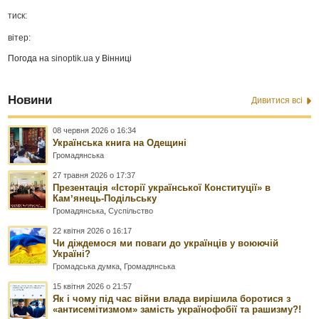
тиск:
вітер:
Погода на
sinoptik.ua
у Вінниці
Новини
Дивитися всі
08 червня 2026 о 16:34
Українська книга на Одещині
Громадянська
27 травня 2026 о 17:37
Презентація «Історії української Конституції» в
Камʼянець-Подільську
Громадянська
,
Суспільство
22 квітня 2026 о 16:17
Чи діждемося ми поваги до українців у воюючій
Україні?
Громадська думка
,
Громадянська
15 квітня 2026 о 21:57
Як і чому під час війни влада вирішила боротися з
«антисемітизмом» замість українофобії та рашизму?!