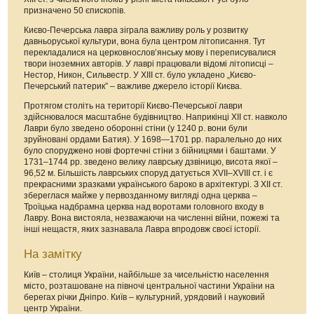
призначено 50 єпископів.
Києво-Печерська лавра зіграла важливу роль у розвитку
давньоруської культури, вона була центром літописання. Тут
перекладалися на церковнослов’янську мову і переписувалися
твори іноземних авторів. У лаврі працювали відомі літописці –
Нестор, Никон, Сильвестр. У ХІІІ ст. було укладено „Києво-
Печерський патерик” – важливе джерело історії Києва.
Протягом століть на території Києво-Печерської лаври
здійснювалося масштабне будівництво. Наприкінці ХІІ ст. навколо
Лаври було зведено оборонні стіни (у 1240 р. вони були
зруйновані ордами Батия). У 1698—1701 рр. паралельно до них
було споруджено нові фортечні стіни з бійницями і баштами. У
1731–1744 рр. зведено велику лаврську дзвіницю, висота якої –
96,52 м. Більшість лаврських споруд датується XVII–XVIII ст. і є
прекрасними зразками українського бароко в архітектурі. З XII ст.
збереглася майже у первозданному вигляді одна церква –
Троїцька надбрамна церква над воротами головного входу в
Лавру. Вона вистояла, незважаючи на численні війни, пожежі та
інші нещастя, яких зазнавала Лавра впродовж своєї історії.
На замітку
Київ – столиця України, найбільше за чисельністю населення
місто, розташоване на півночі центральної частини України на
берегах річки Дніпро. Київ – культурний, урядовий і науковий
центр України.