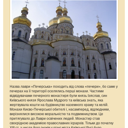
Назва лаври «Печерська» походить від слова «печери», бо саме у
печерах на її території оселялись перші монахи. Частими
відвідувачами печерного монастиря були князь Ізяслав, син
Київського князя Ярослава Мудрого та київська знать, яка
жертвувала кошти на будівництво наземного храму та келій.
Монахи Києво-Печерської обителі і, насамперед, відлюдники,
вирізнялися високою моральністю та подвижництвом. Це
притягувало до Лаври освічених людей. Монастир став
своєрідною академією православних ієрархів. Тільки до початку
XIII ст. з числа його іноків у різні міста Київської Русі було