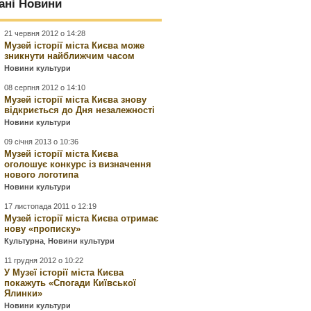
ані Новини
21 червня 2012 о 14:28
Музей історії міста Києва може
зникнути найближчим часом
Новини культури
08 серпня 2012 о 14:10
Музей історії міста Києва знову
відкриється до Дня незалежності
Новини культури
09 січня 2013 о 10:36
Музей історії міста Києва
оголошує конкурс із визначення
нового логотипа
Новини культури
17 листопада 2011 о 12:19
Музей історії міста Києва отримає
нову «прописку»
Культурна
,
Новини культури
11 грудня 2012 о 10:22
У Музеї історії міста Києва
покажуть «Спогади Київської
Ялинки»
Новини культури