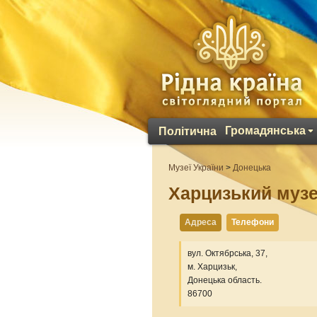
Громадянська
Політична
Музеї України
>
Донецька
Харцизький музей
Адреса
Телефони
вул. Октябрська, 37,
м. Харцизьк,
Донецька область.
86700