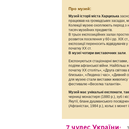
Про музей:
Музей історії міста Харцизька
засно
працював на громадських засадах, м
Колекції музею охоплюють період з н
тисяч музейних предметів.
В трьох експозиційних залах просте
розвиток поселення у 60-і рр. XIX ст
експозиції переносить відвідувачів 
початку XX ст.
В музеї чотири виставочних зали
.
Експонуються стаціонарні виставки, 
подіям афганської війни. Найбільш я
початку ХХ століть», «Друга світова
близька», «Людина і час», «Дивний с
для музею стали виставки живопису 
фестивалю «Веселка талантів».
Музей має унікальні експонати
,
так
черниці монастиря (1880 р.), зуб і к
Якутії, бланк душманського посвідче
(Афганістан, 1984 р.), кольє з монет і