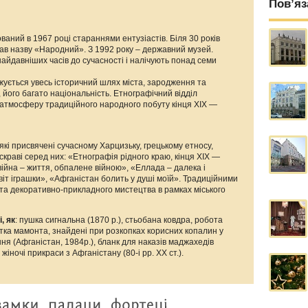
Пов’яз
ваний в 1967 році стараннями ентузіастів. Біля 30 років
ав назву «Народний». З 1992 року – державний музей.
айдавніших часів до сучасності і налічують понад семи
жується увесь історичний шлях міста, зародження та
., його багато національність. Етнографічний відділ
у атмосферу традиційного народного побуту кінця XIX —
які присвячені сучасному Харцизьку, грецькому етносу,
скраві серед них: «Етнографія рідного краю, кінця ХIХ —
 війна – життя, обпалене війною», «Еллада – далека і
віт іграшки», «Афганістан болить у душі моїй». Традиційними
та декоративно-прикладного мистецтва в рамках міського
і, як
: пушка сигнальна (1870 р.), стьобана ковдра, робота
істка мамонта, знайдені при розкопках корисних копалин у
ння (Афганістан, 1984р.), бланк для наказів маджахедів
 жіночі прикраси з Афганістану (80-і рр. ХХ ст.).