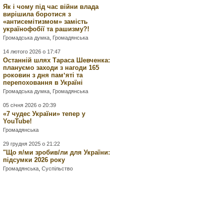
Як і чому під час війни влада
вирішила боротися з
«антисемітизмом» замість
українофобії та рашизму?!
Громадська думка
,
Громадянська
14 лютого 2026 о 17:47
Останній шлях Тараса Шевченка:
плануємо заходи з нагоди 165
роковин з дня памʼяті та
перепоховання в Україні
Громадська думка
,
Громадянська
05 січня 2026 о 20:39
«7 чудес України» тепер у
YouTube!
Громадянська
29 грудня 2025 о 21:22
"Що я/ми зробив/ли для України:
підсумки 2026 року
Громадянська
,
Суспільство