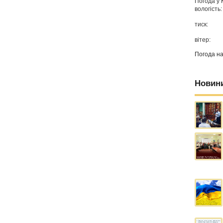
Погода у
вологість:
тиск:
вітер:
Погода н
Новин