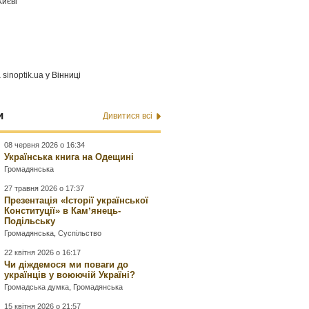
Києві
а
sinoptik.ua
у Вінниці
и
Дивитися всі
08 червня 2026 о 16:34
Українська книга на Одещині
Громадянська
27 травня 2026 о 17:37
Презентація «Історії української
Конституції» в Камʼянець-
Подільську
Громадянська
,
Суспільство
22 квітня 2026 о 16:17
Чи діждемося ми поваги до
українців у воюючій Україні?
Громадська думка
,
Громадянська
15 квітня 2026 о 21:57