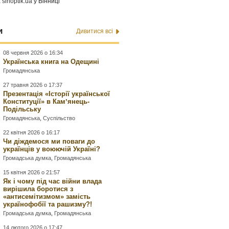
а
sinoptik.ua
у Вінниці
и
Дивитися всі
08 червня 2026 о 16:34
Українська книга на Одещині
Громадянська
27 травня 2026 о 17:37
Презентація «Історії української
Конституції» в Камʼянець-
Подільську
Громадянська
,
Суспільство
22 квітня 2026 о 16:17
Чи діждемося ми поваги до
українців у воюючій Україні?
Громадська думка
,
Громадянська
15 квітня 2026 о 21:57
Як і чому під час війни влада
вирішила боротися з
«антисемітизмом» замість
українофобії та рашизму?!
Громадська думка
,
Громадянська
14 лютого 2026 о 17:47