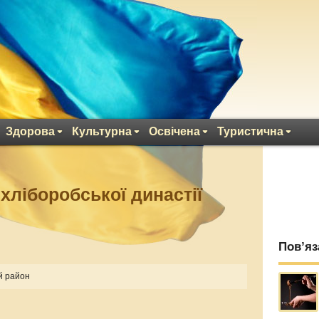
Здорова
Культурна
Освічена
Туристична
хліборобської династії
Пов’яз
й район