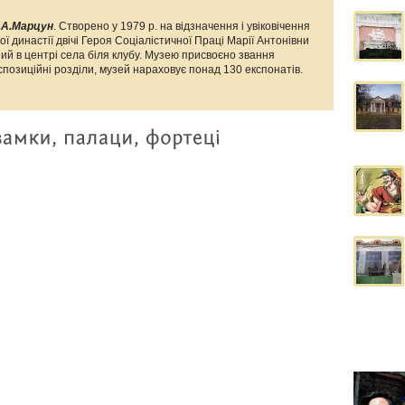
М.А.Марцун
. Створено у 1979 р. на відзначення і увіковічення
ї династії двічі Героя Соціалістичної Праці Марії Антонівни
ний в центрі села біля клубу. Музею присвоєно звання
позиційні розділи, музей нараховує понад 130 експонатів.