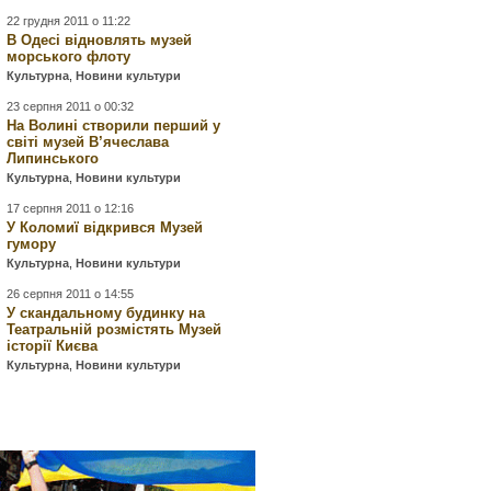
22 грудня 2011 о 11:22
В Одесі відновлять музей
морського флоту
Культурна
,
Новини культури
23 серпня 2011 о 00:32
На Волині створили перший у
світі музей В’ячеслава
Липинського
Культурна
,
Новини культури
17 серпня 2011 о 12:16
У Коломиї відкрився Музей
гумору
Культурна
,
Новини культури
26 серпня 2011 о 14:55
У скандальному будинку на
Театральній розмістять Музей
історії Києва
Культурна
,
Новини культури