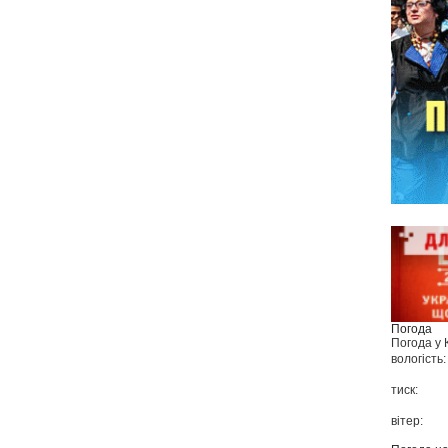
Погода
Погода у
вологість:
тиск:
вітер: