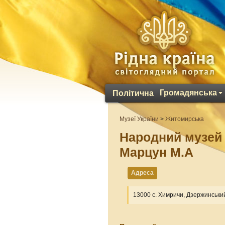
Громадянська
Політична
Музеї України
>
Житомирська
Народний музей 
Марцун М.А
Адреса
13000 с. Химричи, Дзержинськи