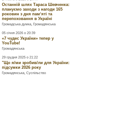
Останній шлях Тараса Шевченка:
плануємо заходи з нагоди 165
роковин з дня памʼяті та
перепоховання в Україні
Громадська думка
,
Громадянська
05 січня 2026 о 20:39
«7 чудес України» тепер у
YouTube!
Громадянська
29 грудня 2025 о 21:22
"Що я/ми зробив/ли для України:
підсумки 2026 року
Громадянська
,
Суспільство