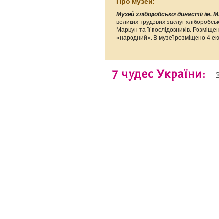
Про музей:
Музей хліборобської династії ім. 
великих трудових заслуг хліборобсько
Марцун та її послідовників. Розміще
«народний». В музеї розміщено 4 екс