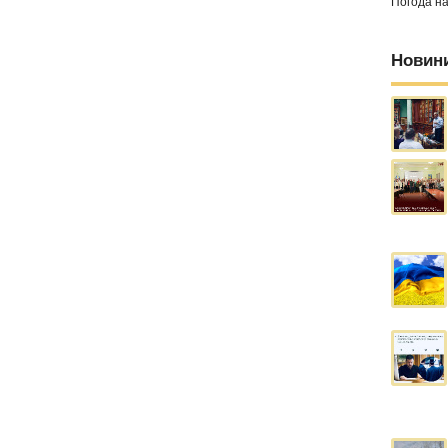
Погода н
Новин