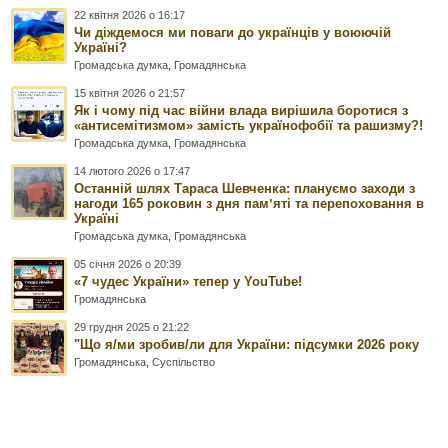
22 квітня 2026 о 16:17
Чи діждемося ми поваги до українців у воюючій
Україні?
Громадська думка
,
Громадянська
15 квітня 2026 о 21:57
Як і чому під час війни влада вирішила боротися з
«антисемітизмом» замість українофобії та рашизму?!
Громадська думка
,
Громадянська
14 лютого 2026 о 17:47
Останній шлях Тараса Шевченка: плануємо заходи з
нагоди 165 роковин з дня памʼяті та перепоховання в
Україні
Громадська думка
,
Громадянська
05 січня 2026 о 20:39
«7 чудес України» тепер у YouTube!
Громадянська
29 грудня 2025 о 21:22
"Що я/ми зробив/ли для України: підсумки 2026 року
Громадянська
,
Суспільство