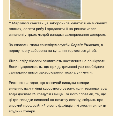
У Маріуполі санстанція заборонила купатися на місцевих
пляжах, ловити рибу і продавати її на ринках через
виявлені у трьох людей випадки захворювання холерою.
За словами глави санепідемслужби
Сергія Риженка
, в
першу чергу заборона на купання торкається дітей.
Лікарі-епідеміологи закликають населення не панікувати.
Вони підкреслюють, що при дотриманні усіх необхідних
санітарних вимог захворювання можна уникнути.
Риженко нагадав, що зазвичай випадки холери
виявляються у кінці курортного сезону, коли температура
води досягає 25 градусів і вище. За його словами, те, що
ці три випадки виявлені на початку сезону, свідчить про
високий професійний рівень фахівців, які змогли виявити
збудник холери.