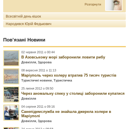
Розгорнути
Всесвітній день кішок
Народився Юрій Федькович
Пов’язані Новини
02 червня 2011 о 00:44
В Азовському морі заборонили ловити рибу
Довкілля
,
Здорова
08 вересня 2011 о 11:13
Маріуполь через холеру втратив 75 тисяч туристів
Туристичні новини
,
Туристична
25 липня 2012 о 09:50
Через аномальну спеку у столиці заборонили купатися
Довкілля
04 серпня 2011 о 09:16
Санепідемслужба не знайшла джерела холери в
Маріуполі
Довкілля
,
Здорова
24 липня 2012 о 08:58