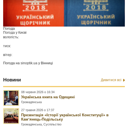
Погода
Погода у
Києві
вологість:
тиск:
вітер:
Погода на
sinoptik.ua
у Вінниці
Новини
Дивитися всі
08 червня 2026 о 16:34
Українська книга на Одещині
Громадянська
27 травня 2026 о 17:37
Презентація «Історії української Конституції» в
Камʼянець-Подільську
Громадянська
,
Суспільство