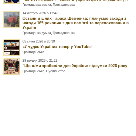
Громадська думка
,
Громадянська
14 лютого 2026 о 17:47
Останній шлях Тараса Шевченка: плануємо заходи з
нагоди 165 роковин з дня памʼяті та перепоховання в
Україні
Громадська думка
,
Громадянська
05 січня 2026 о 20:39
«7 чудес України» тепер у YouTube!
Громадянська
29 грудня 2025 о 21:22
"Що я/ми зробив/ли для України: підсумки 2026 року
Громадянська
,
Суспільство