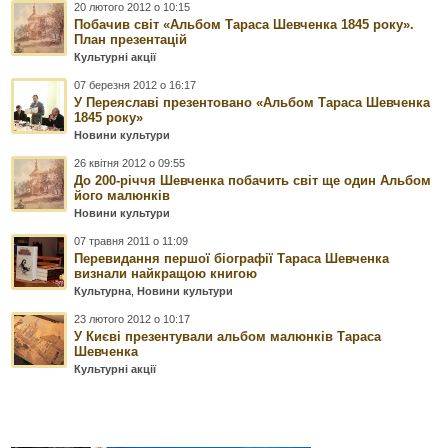
20 лютого 2012 о 10:15
Побачив світ «Альбом Тараса Шевченка 1845 року».
План презентацій
Культурні акції
07 березня 2012 о 16:17
У Переяславі презентовано «Альбом Тараса Шевченка
1845 року»
Новини культури
26 квітня 2012 о 09:55
До 200-річчя Шевченка побачить світ ще один Альбом
його малюнків
Новини культури
07 травня 2011 о 11:09
Перевидання першої біографії Тараса Шевченка
визнали найкращою книгою
Культурна
,
Новини культури
23 лютого 2012 о 10:17
У Києві презентували альбом малюнків Тараса
Шевченка
Культурні акції