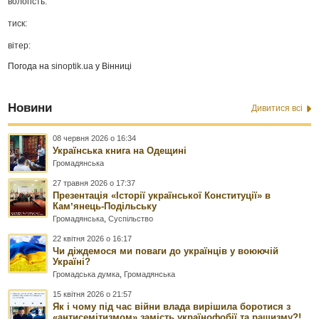
вологість:
тиск:
вітер:
Погода на
sinoptik.ua
у Вінниці
Новини
Дивитися всі
08 червня 2026 о 16:34
Українська книга на Одещині
Громадянська
27 травня 2026 о 17:37
Презентація «Історії української Конституції» в
Камʼянець-Подільську
Громадянська
,
Суспільство
22 квітня 2026 о 16:17
Чи діждемося ми поваги до українців у воюючій
Україні?
Громадська думка
,
Громадянська
15 квітня 2026 о 21:57
Як і чому під час війни влада вирішила боротися з
«антисемітизмом» замість українофобії та рашизму?!