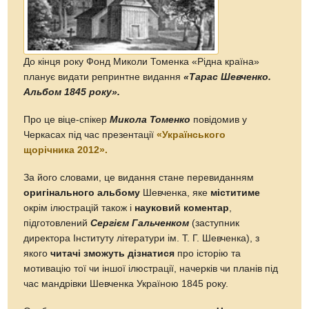
До кінця року Фонд Миколи Томенка «Рідна країна»
планує видати репринтне видання
«Тарас Шевченко.
Альбом 1845 року».
Про це віце-спікер
Микола Томенко
повідомив у
Черкасах під час презентації
«Українського
щорічника 2012».
За його словами, це видання стане перевиданням
оригінального альбому
Шевченка, яке
міститиме
окрім ілюстрацій також і
науковий коментар
,
підготовлений
Сергієм Гальченком
(заступник
директора Інституту літератури ім. Т. Г. Шевченка), з
якого
читачі зможуть дізнатися
про історію та
мотивацію тої чи іншої ілюстрації, начерків чи планів під
час мандрівки Шевченка Україною 1845 року.