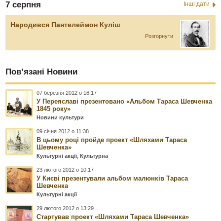
7 серпня
Інші дати
Народився Пантелеймон Куліш
Розгорнути
Пов’язані Новини
07 березня 2012 о 16:17
У Переяславі презентовано «Альбом Тараса Шевченка
1845 року»
Новини культури
09 січня 2012 о 11:38
В цьому році пройде проект «Шляхами Тараса
Шевченка»
Культурні акції
,
Культурна
23 лютого 2012 о 10:17
У Києві презентували альбом малюнків Тараса
Шевченка
Культурні акції
29 лютого 2012 о 13:29
Стартував проект «Шляхами Тараса Шевченка»