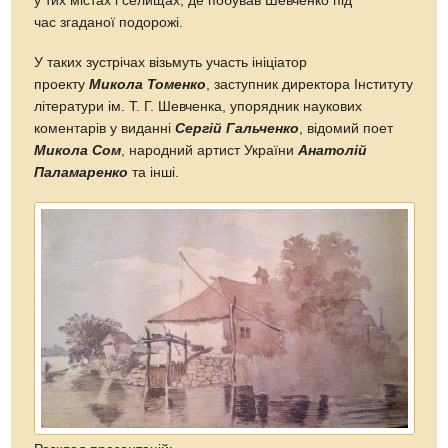
у тих містах і селищах, де побував Шевченко під
час згаданої подорожі.
У таких зустрічах візьмуть участь ініціатор
проекту
Микола Томенко
, заступник директора Інституту
літератури ім. Т. Г. Шевченка, упорядник наукових
коментарів у виданні
Сергій Гальченко
, відомий поет
Микола Сом
, народний артист України
Анатолій
Паламаренко
та інші.