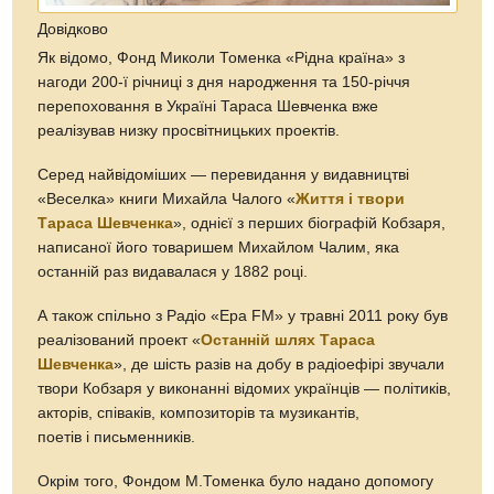
Довідково
Як відомо, Фонд Миколи Томенка «Рідна країна» з
нагоди 200-ї річниці з дня народження та 150-річчя
перепоховання в Україні Тараса Шевченка вже
реалізував низку просвітницьких проектів.
Серед найвідоміших — перевидання у видавництві
«Веселка» книги Михайла Чалого «
Життя і твори
Тараса Шевченка
», однієї з перших біографій Кобзаря,
написаної його товаришем Михайлом Чалим, яка
останній раз видавалася у 1882 році.
А також спільно з Радіо «Ера FM» у травні 2011 року був
реалізований проект «
Останній шлях Тараса
Шевченка
», де шість разів на добу в радіоефірі звучали
твори Кобзаря у виконанні відомих українців — політиків,
акторів, співаків, композиторів та музикантів,
поетів і письменників.
Окрім того, Фондом М.Томенка було надано допомогу