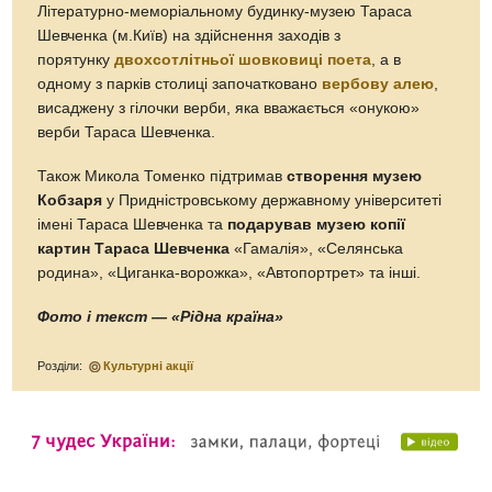
Літературно-меморіальному будинку-музею Тараса
Шевченка (м.Київ) на здійснення заходів з
порятунку
двохсотлітньої шовковиці поета
, а в
одному з парків столиці започатковано
вербову алею
,
висаджену з гілочки верби, яка вважається «онукою»
верби Тараса Шевченка.
Також Микола Томенко підтримав
створення музею
Кобзаря
у Придністровському державному університеті
імені Тараса Шевченка та
подарував музею копії
картин Тараса Шевченка
«Гамалія», «Селянська
родина», «Циганка-ворожка», «Автопортрет» та інші.
Фото і текст — «Рідна країна»
Розділи:
Культурні акції