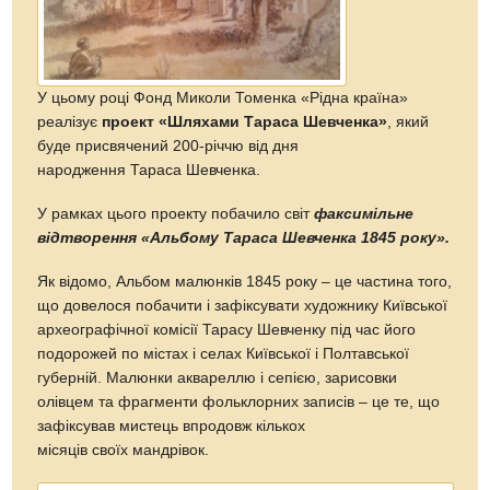
У цьому році Фонд Миколи Томенка «Рідна країна»
реалізує
проект «Шляхами Тараса Шевченка»
, який
буде присвячений 200-річчю від дня
народження Тараса Шевченка.
У рамках цього проекту побачило світ
факсимільне
відтворення «Альбому Тараса Шевченка 1845 року».
Як відомо, Альбом малюнків 1845 року – це частина того,
що довелося побачити і зафіксувати художнику Київської
археографічної комісії Тарасу Шевченку під час його
подорожей по містах і селах Київської і Полтавської
губерній. Малюнки аквареллю і сепією, зарисовки
олівцем та фрагменти фольклорних записів – це те, що
зафіксував мистець впродовж кількох
місяців своїх мандрівок.