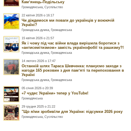
Камʼянець-Подільську
Громадянська
,
Суспільство
22 квітня 2026 о 16:17
Чи діждемося ми поваги до українців у воюючій
Україні?
Громадська думка
,
Громадянська
15 квітня 2026 о 21:57
Як і чому під час війни влада вирішила боротися з
«антисемітизмом» замість українофобії та рашизму?!
Громадська думка
,
Громадянська
14 лютого 2026 о 17:47
Останній шлях Тараса Шевченка: плануємо заходи з
нагоди 165 роковин з дня памʼяті та перепоховання в
Україні
Громадська думка
,
Громадянська
05 січня 2026 о 20:39
«7 чудес України» тепер у YouTube!
Громадянська
29 грудня 2025 о 21:22
"Що я/ми зробив/ли для України: підсумки 2026 року
Громадянська
,
Суспільство