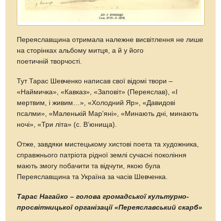
Переяславщина отримала належне висвітлення не лише
на сторінках альбому митця, а й у його
поетичній творчості.
Тут Тарас Шевченко написав свої відомі твори –
«Наймичка», «Кавказ», «Заповіт» (Переяслав), «І
мертвим, і живим…», «Холодний Яр», «Давидові
псалми», «Маленькій Мар’яні», «Минають дні, минають
ночі», «Три літа» (с. В’юнища).
Отже, завдяки мистецькому хистові поета та художника,
справжнього патріота рідної землі сучасні покоління
мають змогу побачити та відчути, якою була
Переяславщина та Україна за часів Шевченка.
Тарас Нагайко – голова громадської культурно-
просвітницької організації «Переяславський скарб»