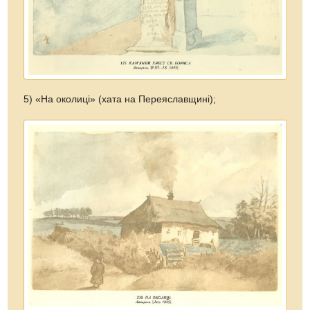
5) «На околиці» (хата на Переяславщині);