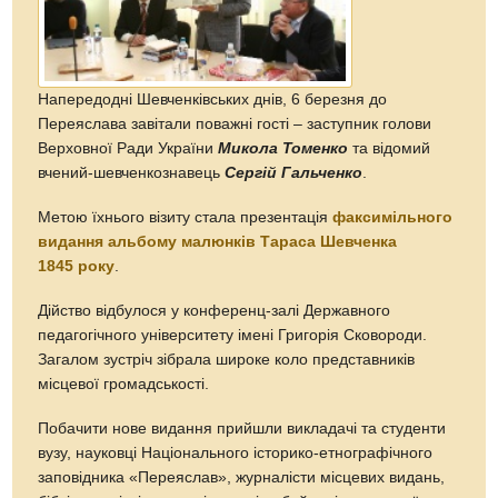
Напередодні Шевченківських днів, 6 березня до
Переяслава завітали поважні гості – заступник голови
Верховної Ради України
Микола Томенко
та відомий
вчений-шевченкознавець
Сергій Гальченко
.
Метою їхнього візиту стала презентація
факсимільного
видання альбому малюнків Тараса Шевченка
1845 року
.
Дійство відбулося у конференц-залі Державного
педагогічного університету імені Григорія Сковороди.
Загалом зустріч зібрала широке коло представників
місцевої громадськості.
Побачити нове видання прийшли викладачі та студенти
вузу, науковці Національного історико-етнографічного
заповідника «Переяслав», журналісти місцевих видань,