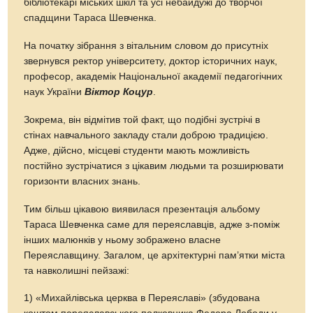
бібліотекарі міських шкіл та усі небайдужі до творчої
спадщини Тараса Шевченка.
На початку зібрання з вітальним словом до присутніх
звернувся ректор університету, доктор історичних наук,
професор, академік Національної академії педагогічних
наук України
Віктор Коцур
.
Зокрема, він відмітив той факт, що подібні зустрічі в
стінах навчального закладу стали доброю традицією.
Адже, дійсно, місцеві студенти мають можливість
постійно зустрічатися з цікавим людьми та розширювати
горизонти власних знань.
Тим більш цікавою виявилася презентація альбому
Тараса Шевченка саме для переяславців, адже з-поміж
інших малюнків у ньому зображено власне
Переяславщину. Загалом, це архітектурні пам’ятки міста
та навколишні пейзажі:
1) «Михайлівська церква в Переяславі» (збудована