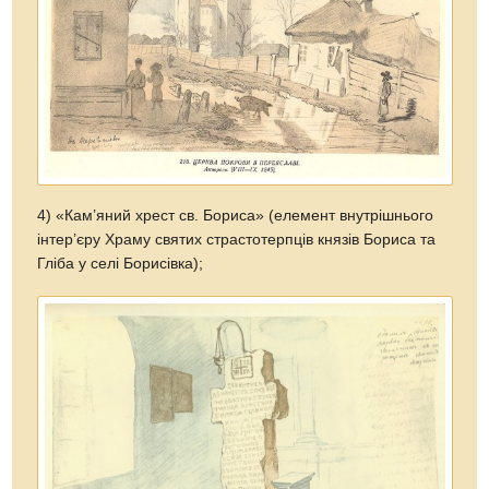
4) «Кам’яний хрест св. Бориса» (елемент внутрішнього
інтер’єру Храму святих страстотерпців князів Бориса та
Гліба у селі Борисівка);