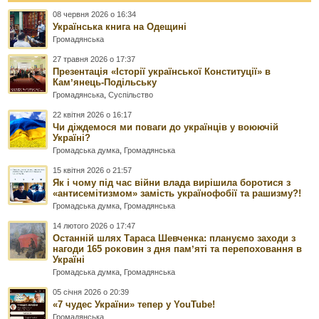
08 червня 2026 о 16:34
Українська книга на Одещині
Громадянська
27 травня 2026 о 17:37
Презентація «Історії української Конституції» в
Камʼянець-Подільську
Громадянська
,
Суспільство
22 квітня 2026 о 16:17
Чи діждемося ми поваги до українців у воюючій
Україні?
Громадська думка
,
Громадянська
15 квітня 2026 о 21:57
Як і чому під час війни влада вирішила боротися з
«антисемітизмом» замість українофобії та рашизму?!
Громадська думка
,
Громадянська
14 лютого 2026 о 17:47
Останній шлях Тараса Шевченка: плануємо заходи з
нагоди 165 роковин з дня памʼяті та перепоховання в
Україні
Громадська думка
,
Громадянська
05 січня 2026 о 20:39
«7 чудес України» тепер у YouTube!
Громадянська