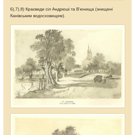
6),7),8) Краєвиди сіл Андрюші та В’юнища (знищені
Канівським водосховищем).