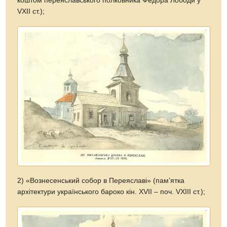
коштом переяславського полковника Федора Лободи у
VXII ст.);
2) «Вознесенський собор в Переяславі» (пам’ятка
архітектури українського бароко кін. XVII – поч. VXIII ст.);