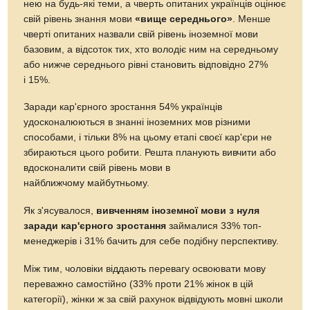
нею на будь-які теми, а чверть опитаних українців оцінює
свій рівень знання мови
«вище середнього»
. Менше
чверті опитаних назвали свій рівень іноземної мови
базовим, а відсоток тих, хто володіє ним на середньому
або нижче середнього рівні становить відповідно 27%
і 15%.
Заради кар'єрного зростання 54% українців
удосконалюються в знанні іноземних мов різними
способами, і тільки 8% на цьому етапі своєї кар'єри не
збираються цього робити. Решта планують вивчити або
вдосконалити свій рівень мови в
найближчому майбутньому.
Як з'ясувалося,
вивченням іноземної мови з нуля
заради кар'єрного зростання
займалися 33% топ-
менеджерів і 31% бачить для себе подібну перспективу.
Між тим, чоловіки віддають перевагу освоювати мову
переважно самостійно (33% проти 21% жінок в цій
категорії), жінки ж за свій рахунок відвідують мовні школи