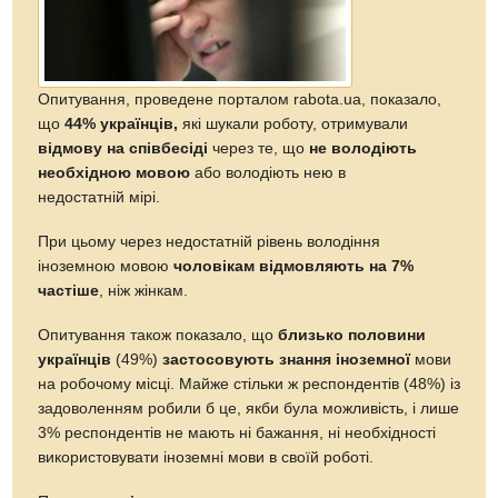
Опитування, проведене порталом rabota.ua, показало,
що
44% українців,
які шукали роботу, отримували
відмову на співбесіді
через те, що
не володіють
необхідною мовою
або володіють нею в
недостатній мірі.
При цьому через недостатній рівень володіння
іноземною мовою
чоловікам відмовляють на 7%
частіше
, ніж жінкам.
Опитування також показало, що
близько половини
українців
(49%)
застосовують знання іноземної
мови
на робочому місці. Майже стільки ж респондентів (48%) із
задоволенням робили б це, якби була можливість, і лише
3% респондентів не мають ні бажання, ні необхідності
використовувати іноземні мови в своїй роботі.