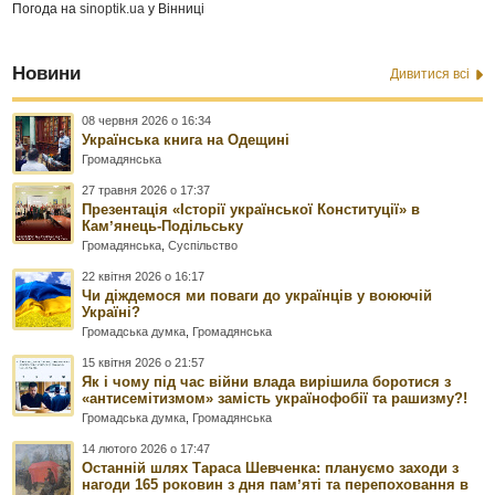
Погода на
sinoptik.ua
у Вінниці
Новини
Дивитися всі
08 червня 2026 о 16:34
Українська книга на Одещині
Громадянська
27 травня 2026 о 17:37
Презентація «Історії української Конституції» в
Камʼянець-Подільську
Громадянська
,
Суспільство
22 квітня 2026 о 16:17
Чи діждемося ми поваги до українців у воюючій
Україні?
Громадська думка
,
Громадянська
15 квітня 2026 о 21:57
Як і чому під час війни влада вирішила боротися з
«антисемітизмом» замість українофобії та рашизму?!
Громадська думка
,
Громадянська
14 лютого 2026 о 17:47
Останній шлях Тараса Шевченка: плануємо заходи з
нагоди 165 роковин з дня памʼяті та перепоховання в