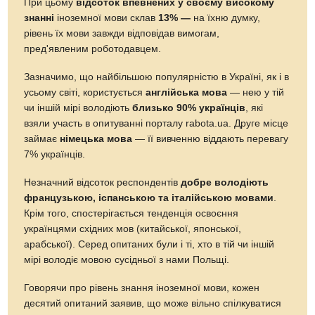
При цьому
відсоток впевнених у своєму високому
знанні
іноземної мови склав
13% —
на їхню думку,
рівень їх мови завжди відповідав вимогам,
пред'явленим роботодавцем.
Зазначимо, що найбільшою популярністю в Україні, як і в
усьому світі, користується
англійська мова
— нею у тій
чи іншій мірі володіють
близько 90% українців
, які
взяли участь в опитуванні порталу rabota.ua. Друге місце
займає
німецька мова
— її вивченню віддають перевагу
7% українців.
Незначний відсоток респондентів
добре володіють
французькою, іспанською та італійською мовами
.
Крім того, спостерігається тенденція освоєння
українцями східних мов (китайської, японської,
арабської). Серед опитаних були і ті, хто в тій чи іншій
мірі володіє мовою сусідньої з нами Польщі.
Говорячи про рівень знання іноземної мови, кожен
десятий опитаний заявив, що може вільно спілкуватися