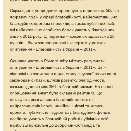
Окрім цього, упорядники пропонують переліки найбільш
яскравих подій у сфері благодійності, найефективніших
благодійних програм і проектів, а також публічних осіб,
які найактивніше особисто брали участь у благодійних
акціях 2011 року. Ці переліки – кожен складається з 20
пунктів – були запропоновані експертам у рамках
опитування «Благодійність в Україні – 2011».
Основна частина Річного звіту містить результати
опитування «Благодійність в Україні – 2011». Це –
відповіді на запитання щодо стану існуючої вітчизняної
законодавчої бази, шляхів розвитку благодійності,
взаємовідносин між ЗМІ та благодійниками. На основі
опрацювання анкет були складені рейтинги, що
показують різні аспекти благодійного життя, –
найрезонансніші події, найбільш цікаві та корисні
проекти, публічність і відкритість благодійних фондів,
особиста участь у благодійній роботі публічних осіб,
найбільш прихильні до доброчинності медіа та