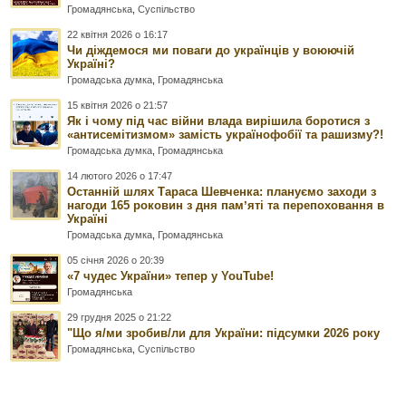
Громадянська
,
Суспільство
22 квітня 2026 о 16:17
Чи діждемося ми поваги до українців у воюючій
Україні?
Громадська думка
,
Громадянська
15 квітня 2026 о 21:57
Як і чому під час війни влада вирішила боротися з
«антисемітизмом» замість українофобії та рашизму?!
Громадська думка
,
Громадянська
14 лютого 2026 о 17:47
Останній шлях Тараса Шевченка: плануємо заходи з
нагоди 165 роковин з дня памʼяті та перепоховання в
Україні
Громадська думка
,
Громадянська
05 січня 2026 о 20:39
«7 чудес України» тепер у YouTube!
Громадянська
29 грудня 2025 о 21:22
"Що я/ми зробив/ли для України: підсумки 2026 року
Громадянська
,
Суспільство