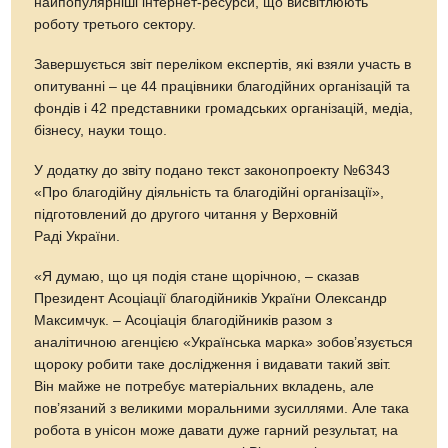
найпопулярніші інтернет-ресурси, що висвітлюють
роботу третього сектору.
Завершується звіт переліком експертів, які взяли участь в
опитуванні – це 44 працівники благодійних організацій та
фондів і 42 представники громадських організацій, медіа,
бізнесу, науки тощо.
У додатку до звіту подано текст законопроекту №6343
«Про благодійну діяльність та благодійні організації»,
підготовлений до другого читання у Верховній
Раді України.
«Я думаю, що ця подія стане щорічною, – сказав
Президент Асоціації благодійників України Олександр
Максимчук. – Асоціація благодійників разом з
аналітичною агенцією «Українська марка» зобов’язується
щороку робити таке дослідження і видавати такий звіт.
Він майже не потребує матеріальних вкладень, але
пов’язаний з великими моральними зусиллями. Але така
робота в унісон може давати дуже гарний результат, на