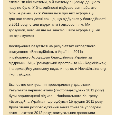
елементи цієї системи, а й систему в цілому, до цього
часу не було. У благодійності відбувається набагато
більше речей, аніж з’являється про них інформації;
для нас самих деякі явища, що відбулися у благодійності
в 2011 році, стали відкриттям і одкровенням. Ми
зрозуміли, чого ми ще не знаємо, і якої інформації ми
не отримуємо».
Дослідження базується на результатах експертного
опитування «Благодійність в Україні – 2011»,
ініційованого Асоціацією благодійників України за
підтримки ІАЦ «Громадський простір» та ІА «RegioNews»;
інформаційну допомогу надали портали NovaUkraina.org
і kontrakty.ua.
Експертне опитування проводилося у два етапи.
Результати першого етапу (листопад-грудень 2011 року)
були оприлюднені під час ІІ Національного Конгресу
«Благодійна Україна», що відбувся 15 грудня 2011 року.
Друга хвиля розповсюдження анкет тривала упродовж
січня – лютого 2012 року; опитувальник доповнили