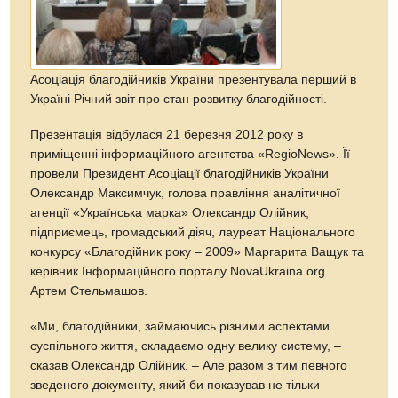
Асоціація благодійників України презентувала перший в
Україні Річний звіт про стан розвитку благодійності.
Презентація відбулася 21 березня 2012 року в
приміщенні інформаційного агентства «RegioNews». Її
провели Президент Асоціації благодійників України
Олександр Максимчук, голова правління аналітичної
агенції «Українська марка» Олександр Олійник,
підприємець, громадський діяч, лауреат Національного
конкурсу «Благодійник року – 2009» Маргарита Ващук та
керівник Інформаційного порталу NovaUkraina.org
Артем Стельмашов.
«Ми, благодійники, займаючись різними аспектами
суспільного життя, складаємо одну велику систему, –
сказав Олександр Олійник. – Але разом з тим певного
зведеного документу, який би показував не тільки