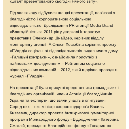
кшталт презентованого сьогодні Річного звіту».
Під час заходу відбулися ще дві презентації, пов’язані з
благодійністю і корпоративною соціальною
відповідальністю. Дослідження PR-агенції Media Brand
«Благодійність за 2011 рік у дзеркалі Інтернету»
представив Олександр Шнайдер, керівник відділу
моніторингу агенції. А Олеся Хошобіна керівник проекту
«ГVардія соціальної відповідальності» видавничого дому
«Галицькі контракти», ознайомила присутніх з
найновішим дослідженням – Рейтингом соціально
відповідальних компаній – 2012, який щорічно проводить
журнал «ГVардія».
На презентації були присутні представники громадських і
благодійних організацій, члени Асоціації благодійників
України та експерти, що взяли участь в опитуванні.
Серед них – екс-міністр охорони здоров’я Василь
Князевич, директор проектів Антикризової гуманітарної
програми Міжнародного фонду «Відродження» Катерина
Смаглій, президент Благодійного фонду «Товариство