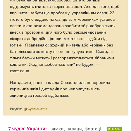
«Я була на батьківських зборах. Багато батьків
підтримують вчителів і керівників шкіл. Але для того, щоб
вирішити і забути цю проблему, управлінням освіти 22
лютого було видано наказ, де всім керівникам установ
освіти міста рекомендовано зробити збір добровільних
внесків прозорим, для чого було рекомендований
відкрити добродійні фонди, мета яких – відійти від
готівки. Я запевняю: жодний вчитель або керівник без
батьківського комітету нічого не купуватиме. Сьогодні
тільки батьки можуть і розпоряджатимуться зібраними
коштами. Жодної „зобов’язалівки“ не буде», —
каже вона.
Нагадаємо, раніше влада Севастополя попередила
керівників шкіл і дитсадків про неприпустимість
здирництва грошей від батьків.
Розділи:
Суспільство