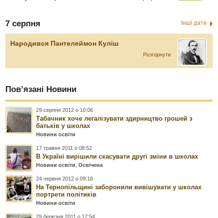
7 серпня
Інші дати
Народився Пантелеймон Куліш
Розгорнути
Пов’язані Новини
29 серпня 2012 о 10:06
Табачник хоче легалізувати здирництво грошей з
батьків у школах
Новини освіти
17 травня 2011 о 08:52
В Україні вирішили скасувати другі зміни в школах
Новини освіти
,
Освічена
24 червня 2012 о 09:16
На Тернопільщині заборонили вивішувати у школах
портрети політиків
Новини освіти
29 березня 2011 о 17:54