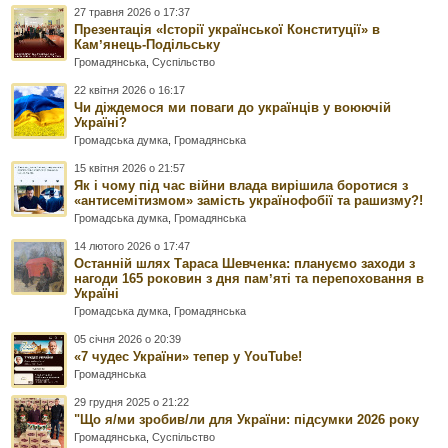
27 травня 2026 о 17:37
Презентація «Історії української Конституції» в
Камʼянець-Подільську
Громадянська
,
Суспільство
22 квітня 2026 о 16:17
Чи діждемося ми поваги до українців у воюючій
Україні?
Громадська думка
,
Громадянська
15 квітня 2026 о 21:57
Як і чому під час війни влада вирішила боротися з
«антисемітизмом» замість українофобії та рашизму?!
Громадська думка
,
Громадянська
14 лютого 2026 о 17:47
Останній шлях Тараса Шевченка: плануємо заходи з
нагоди 165 роковин з дня памʼяті та перепоховання в
Україні
Громадська думка
,
Громадянська
05 січня 2026 о 20:39
«7 чудес України» тепер у YouTube!
Громадянська
29 грудня 2025 о 21:22
"Що я/ми зробив/ли для України: підсумки 2026 року
Громадянська
,
Суспільство