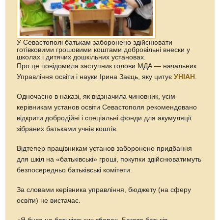
У Севастополі батькам заборонено здійснювати
готівковими грошовими коштами добровільні внески у
школах і дитячих дошкільних установах.
Про це повідомила заступник голови МДА — начальник
Управління освіти і науки Ірина Заєць, яку цитує
УНІАН
.
Одночасно в наказі, як відзначила чиновник, усім
керівникам установ освіти Севастополя рекомендовано
відкрити добродійні і спеціальні фонди для акумуляції
зібраних батьками учнів коштів.
Відтепер працівникам установ заборонено придбання
для шкіл на «батьківські» гроші, покупки здійснюватимуть
безпосередньо батьківські комітети.
За словами керівника управління, бюджету (на сферу
освіти) не вистачає.