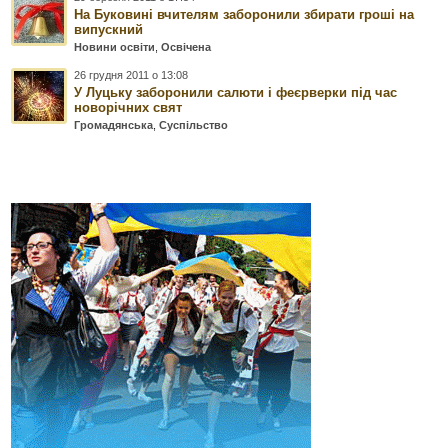
На Буковині вчителям заборонили збирати гроші на
випускний
Новини освіти
,
Освічена
26 грудня 2011 о 13:08
У Луцьку заборонили салюти і феєрверки під час
новорічних свят
Громадянська
,
Суспільство