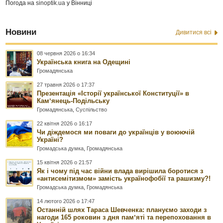
Погода на
sinoptik.ua
у Вінниці
Новини
Дивитися всі
08 червня 2026 о 16:34
Українська книга на Одещині
Громадянська
27 травня 2026 о 17:37
Презентація «Історії української Конституції» в
Камʼянець-Подільську
Громадянська
,
Суспільство
22 квітня 2026 о 16:17
Чи діждемося ми поваги до українців у воюючій
Україні?
Громадська думка
,
Громадянська
15 квітня 2026 о 21:57
Як і чому під час війни влада вирішила боротися з
«антисемітизмом» замість українофобії та рашизму?!
Громадська думка
,
Громадянська
14 лютого 2026 о 17:47
Останній шлях Тараса Шевченка: плануємо заходи з
нагоди 165 роковин з дня памʼяті та перепоховання в