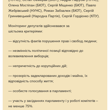
Олена Мостіпан (БЮТ), Сергій Міщенко (БЮТ), Павло
Жебрівський (НУНС), Роман Забзалюк (БЮТ), Сергій
Гринивецький (Народна Партія), Сергій Гордієнко (КПУ).
Моніторинг депутатів здійснювався за
шістьома критеріями:
— відсутність фактів порушення прав і свобод людини;
— незмінність політичної позиції відповідно до
волевиявлення виборців;
— непричетність до корупційних дій;
— прозорість задекларованих доходів і майна, їх
відповідність способу життя;
— особисте голосування в парламенті;
— участь у засіданнях парламенту і у роботі комітетів –
не менше 75%.