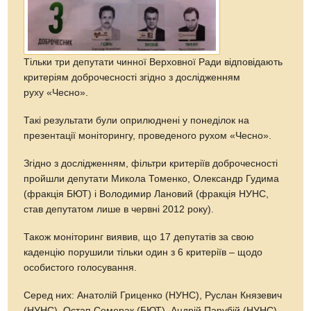
Тільки три депутати чинної Верховної Ради відповідають
критеріям доброчесності згідно з дослідженням
руху «Чесно».
Такі результати були оприлюднені у понеділок на
презентації моніторингу, проведеного рухом «Чесно».
Згідно з дослідженням, фільтри критеріїв доброчесності
пройшли депутати Микола Томенко, Олександр Гудима
(фракція БЮТ) і Володимир Лановий (фракція НУНС,
став депутатом лише в червні 2012 року).
Також моніторинг виявив, що 17 депутатів за свою
каденцію порушили тільки один з 6 критеріїв – щодо
особистого голосування.
Серед них: Анатолій Гриценко (НУНС), Руслан Князевич
(НУНС), Остап Семерак (БЮТ), Андрій Парубій (НУНС),