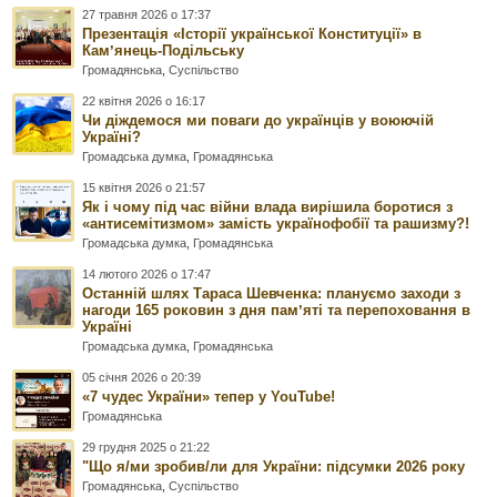
27 травня 2026 о 17:37
Презентація «Історії української Конституції» в
Камʼянець-Подільську
Громадянська
,
Суспільство
22 квітня 2026 о 16:17
Чи діждемося ми поваги до українців у воюючій
Україні?
Громадська думка
,
Громадянська
15 квітня 2026 о 21:57
Як і чому під час війни влада вирішила боротися з
«антисемітизмом» замість українофобії та рашизму?!
Громадська думка
,
Громадянська
14 лютого 2026 о 17:47
Останній шлях Тараса Шевченка: плануємо заходи з
нагоди 165 роковин з дня памʼяті та перепоховання в
Україні
Громадська думка
,
Громадянська
05 січня 2026 о 20:39
«7 чудес України» тепер у YouTube!
Громадянська
29 грудня 2025 о 21:22
"Що я/ми зробив/ли для України: підсумки 2026 року
Громадянська
,
Суспільство