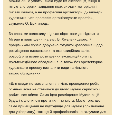
Можна лише уявити, якою буде ця експозиція, якщо її
готують історики, завдання яких вивчати матеріали і
писати книжки, а не професійні архітектори, дизайнери,
художники, чия професія організовувати простір», —
зауважив О. Бригинець.
За словами колективу, під час підготовки до відкриття
Музею в приміщенні на вул. Б. Хмельницького, 7
працівникам музею доручено готувати креслення щодо
розміщення виставкових та експозиційних залів,
розробляти плани розміщення експозиційного та
мультимедійного обладнання, а також без архітектурно-
художнього проекту визначити види та кількість
такого обладнання.
«Для влади не має значення якість проведених робіт,
оскільки вона не ставиться до цього музею серйозно і
робить все абияк. Сама ідея розміщення Музею в цій
будівлі є злочином проти киян та міста. Мало того, що
саме приміщення не підходяще для музею (призначене
для універмагу), так ще й професіоналів не залучили для