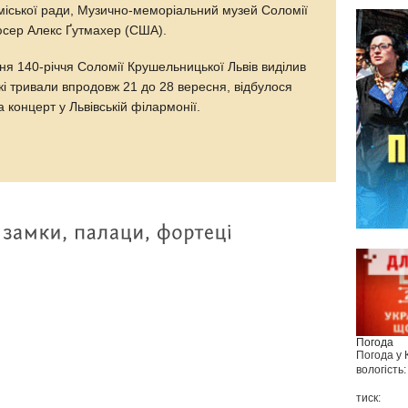
 міської ради, Музично-меморіальний музей Соломії
юсер Алекс Ґутмахер (США).
ня 140-річчя Соломії Крушельницької Львів виділив
які тривали впродовж 21 до 28 вересня, відбулося
а концерт у Львівській філармонії.
Погода
Погода у
вологість:
тиск: