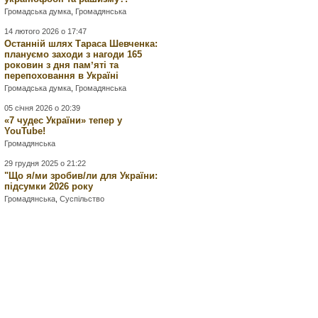
Громадська думка
,
Громадянська
14 лютого 2026 о 17:47
Останній шлях Тараса Шевченка:
плануємо заходи з нагоди 165
роковин з дня памʼяті та
перепоховання в Україні
Громадська думка
,
Громадянська
05 січня 2026 о 20:39
«7 чудес України» тепер у
YouTube!
Громадянська
29 грудня 2025 о 21:22
"Що я/ми зробив/ли для України:
підсумки 2026 року
Громадянська
,
Суспільство