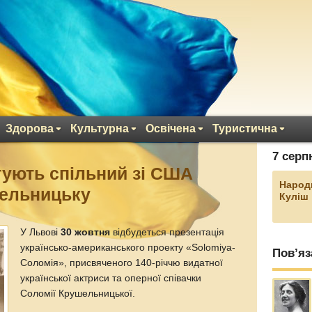
Здорова
Культурна
Освічена
Туристична
7 серп
тують спільний зі США
Народ
шельницьку
Куліш
У Львові
30 жовтня
відбудеться презентація
українсько-американського проекту «Solomiya-
Пов’яз
Соломія», присвяченого 140-річчю видатної
української актриси та оперної співачки
Соломії Крушельницької.