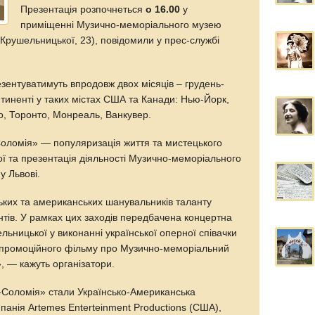
Презентація розпочнеться
о 16.00
у
приміщенні Музично-меморіального музею
Крушельницької, 23), повідомили у прес-службі
зентуватимуть впродовж двох місяців – грудень-
тиненті у таких містах США та Канади: Нью-Йорк,
о, Торонто, Монреаль, Ванкувер.
оломія» — популяризація життя та мистецького
ї та презентація діяльності Музично-меморіального
у Львові.
ських та американських шанувальників таланту
антів. У рамках цих заходів передбачена концертна
ьницької у виконанні української оперної співачки
я промоційного фільму про Музично-меморіальний
, — кажуть організатори.
a-Соломія» стали Українсько-Американська
панія Artemes Enterteinment Productions (США),