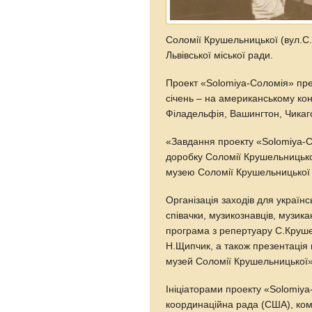
Соломії Крушельницької (вул.С.
Львівської міської ради.
Проект «Solomiya-Соломія» пре
січень – на американському кон
Філадельфія, Вашингтон, Чикаг
«Завдання проекту «Solomiya-С
доробку Соломії Крушельницько
музею Соломії Крушельницької 
Організація заходів для україн
співачки, музикознавців, музик
програма з репертуару С.Крушел
Н.Щипчик, а також презентаці
музей Соломії Крушельницької»
Ініціаторами проекту «Solomiy
координаційна рада (США), ком