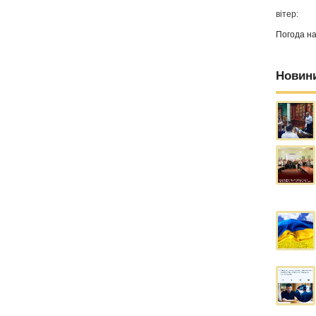
вітер:
Погода н
Новин