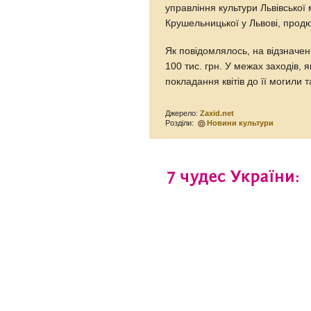
управління культури Львівської
Крушельницької у Львові, прод
Як повідомлялось, на відзначен
100 тис. грн. У межах заходів, 
покладання квітів до її могили т
Джерело:
Zaxid.net
Розділи:
Новини культури