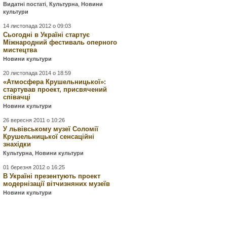
Видатні постаті
,
Культурна
,
Новини
культури
14 листопада 2012 о 09:03
Сьогодні в Україні стартує
Міжнародний фестиваль оперного
мистецтва
Новини культури
20 листопада 2014 о 18:59
«Атмосфера Крушельницької»:
стартував проект, присвячений
співачці
Новини культури
26 вересня 2011 о 10:26
У львівському музеї Соломії
Крушельницької сенсаційні
знахідки
Культурна
,
Новини культури
01 березня 2012 о 16:25
В Україні презентують проект
модернізації вітчизняних музеїв
Новини культури