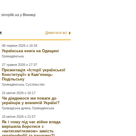
а
sinoptik.ua
у Вінниці
и
Дивитися всі
08 червня 2026 о 16:34
Українська книга на Одещині
Громадянська
27 травня 2026 о 17:37
Презентація «Історії української
Конституції» в Камʼянець-
Подільську
Громадянська
,
Суспільство
22 квітня 2026 о 16:17
Чи діждемося ми поваги до
українців у воюючій Україні?
Громадська думка
,
Громадянська
15 квітня 2026 о 21:57
Як і чому під час війни влада
вирішила боротися з
«антисемітизмом» замість
українофобії та рашизму?!