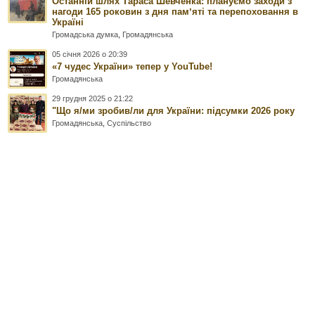
Останній шлях Тараса Шевченка: плануємо заходи з
нагоди 165 роковин з дня памʼяті та перепоховання в
Україні
Громадська думка
,
Громадянська
05 січня 2026 о 20:39
«7 чудес України» тепер у YouTube!
Громадянська
29 грудня 2025 о 21:22
"Що я/ми зробив/ли для України: підсумки 2026 року
Громадянська
,
Суспільство