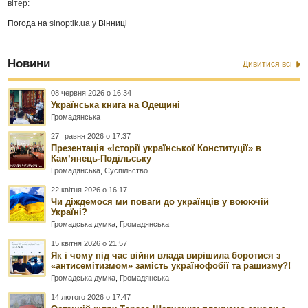
вітер:
Погода на
sinoptik.ua
у Вінниці
Новини
Дивитися всі
08 червня 2026 о 16:34
Українська книга на Одещині
Громадянська
27 травня 2026 о 17:37
Презентація «Історії української Конституції» в
Камʼянець-Подільську
Громадянська
,
Суспільство
22 квітня 2026 о 16:17
Чи діждемося ми поваги до українців у воюючій
Україні?
Громадська думка
,
Громадянська
15 квітня 2026 о 21:57
Як і чому під час війни влада вирішила боротися з
«антисемітизмом» замість українофобії та рашизму?!
Громадська думка
,
Громадянська
14 лютого 2026 о 17:47