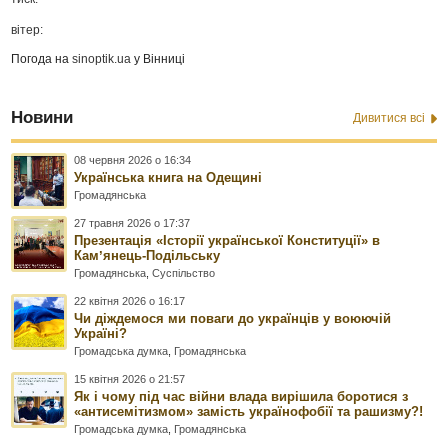
вітер:
Погода на
sinoptik.ua
у Вінниці
Новини
Дивитися всі
08 червня 2026 о 16:34
Українська книга на Одещині
Громадянська
27 травня 2026 о 17:37
Презентація «Історії української Конституції» в
Камʼянець-Подільську
Громадянська
,
Суспільство
22 квітня 2026 о 16:17
Чи діждемося ми поваги до українців у воюючій
Україні?
Громадська думка
,
Громадянська
15 квітня 2026 о 21:57
Як і чому під час війни влада вирішила боротися з
«антисемітизмом» замість українофобії та рашизму?!
Громадська думка
,
Громадянська