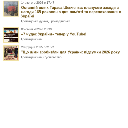
14 лютого 2026 о 17:47
Останній шлях Тараса Шевченка: плануємо заходи з
нагоди 165 роковин з дня памʼяті та перепоховання в
Україні
Громадська думка
,
Громадянська
05 січня 2026 о 20:39
«7 чудес України» тепер у YouTube!
Громадянська
29 грудня 2025 о 21:22
"Що я/ми зробив/ли для України: підсумки 2026 року
Громадянська
,
Суспільство