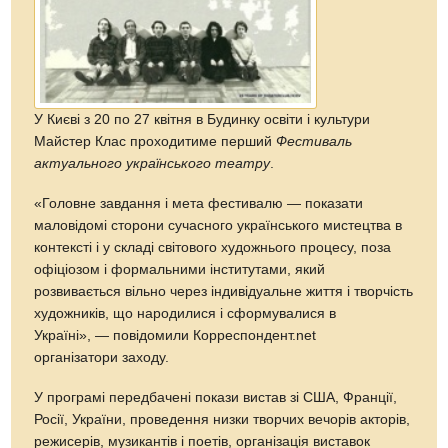
У Києві з 20 по 27 квітня в Будинку освіти і культури
Майстер Клас проходитиме перший
Фестиваль
актуального українського театру
.
«Головне завдання і мета фестивалю — показати
маловідомі сторони сучасного українського мистецтва в
контексті і у складі світового художнього процесу, поза
офіціозом і формальними інститутами, який
розвивається вільно через індивідуальне життя і творчість
художників, що народилися і сформувалися в
Україні», — повідомили Корреспондент.net
організатори заходу.
У програмі передбачені покази вистав зі США, Франції,
Росії, України, проведення низки творчих вечорів акторів,
режисерів, музикантів і поетів, організація виставок