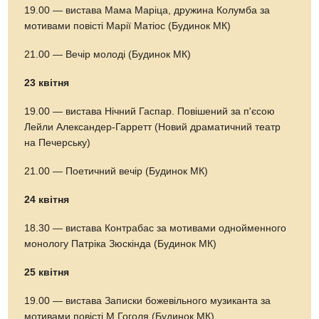
19.00 — вистава Мама Маріца, дружина Колумба за
мотивами повісті Марії Матіос (Будинок МК)
21.00 — Вечір молоді (Будинок МК)
23 квітня
19.00 — вистава Нічний Гаспар. Повішений за п'єсою
Лейли Александер-Гарретт (Новий драматичний театр
на Печерську)
21.00 — Поетичний вечір (Будинок МК)
24 квітня
18.30 — вистава Контрабас за мотивами однойменного
монологу Патріка Зюскінда (Будинок МК)
25 квітня
19.00 — вистава Записки божевільного музиканта за
мотивами повісті М.Гоголя (Будинок МК)