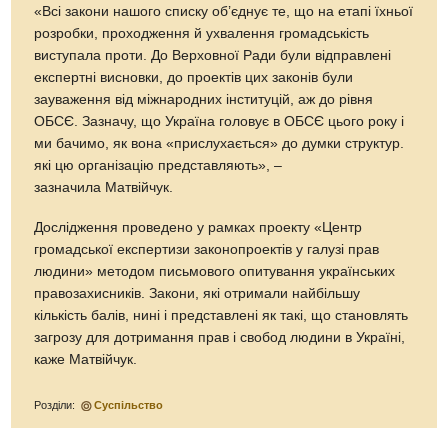
«Всі закони нашого списку об’єднує те, що на етапі їхньої
розробки, проходження й ухвалення громадськість
виступала проти. До Верховної Ради були відправлені
експертні висновки, до проектів цих законів були
зауваження від міжнародних інституцій, аж до рівня
ОБСЄ. Зазначу, що Україна головує в ОБСЄ цього року і
ми бачимо, як вона «прислухається» до думки структур.
які цю організацію представляють», –
зазначила Матвійчук.
Дослідження проведено у рамках проекту «Центр
громадської експертизи законопроектів у галузі прав
людини» методом письмового опитування українських
правозахисників. Закони, які отримали найбільшу
кількість балів, нині і представлені як такі, що становлять
загрозу для дотримання прав і свобод людини в Україні,
каже Матвійчук.
Розділи:
Суспільство