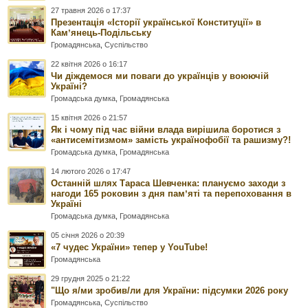
27 травня 2026 о 17:37
Презентація «Історії української Конституції» в
Камʼянець-Подільську
Громадянська
,
Суспільство
22 квітня 2026 о 16:17
Чи діждемося ми поваги до українців у воюючій
Україні?
Громадська думка
,
Громадянська
15 квітня 2026 о 21:57
Як і чому під час війни влада вирішила боротися з
«антисемітизмом» замість українофобії та рашизму?!
Громадська думка
,
Громадянська
14 лютого 2026 о 17:47
Останній шлях Тараса Шевченка: плануємо заходи з
нагоди 165 роковин з дня памʼяті та перепоховання в
Україні
Громадська думка
,
Громадянська
05 січня 2026 о 20:39
«7 чудес України» тепер у YouTube!
Громадянська
29 грудня 2025 о 21:22
"Що я/ми зробив/ли для України: підсумки 2026 року
Громадянська
,
Суспільство