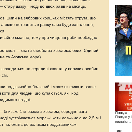
стару шкіру , іноді до двох разів на місяць.
кові шипи на зябрових кришках містять отрута, що
, а якщо потрапить в ранку слиз буде запалення,
ся.
звичайно смачне, тому при чищенні риби необхідно
востокол — скат з сімейства хвостоколових. Єдиний
рне та Азовське море).
 знаходиться по середині хвоста; у великих особин
 см.
олки надзвичайно болісний і може викликати важке
 коти для людей, що купаються, які іноді
видимого на дні.
— близько 1 м разом з хвостом, середня вага
Погода
Погода у
іноді зустрічаються морські коти довжиною до 2,5 м і
вологість:
 кіт належить до великим представникам
тиск: