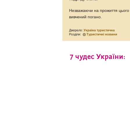
Незважаючи на прожиття цього 
вивчений погано.
Джерело:
Україна туристична
Розділи:
Туристичні новини