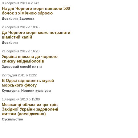
03 березня 2011 о 20:42
На дні Чорного моря виявили 500
бочок з хімічною зброєю
Довкілля
,
Здорова
23 березня 2012 о 10:45
До Чорного моря може потрапити
ціаністий калій
Довкілля
21 березня 2012 о 16:28
Україна внесена до чорного
списку епідеміологів
Здоровий спосіб життя
22 грудня 2011 о 11:22
В Одесі відновлять музей
морського флоту
Культурна
,
Новини культури
10 вересня 2013 о 15:00
Мешканці обласних центрів
Західної України задоволені
життям (дослідження)
Суспільство