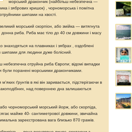
морський дракончик (найбільш небезпечна —
ика і зябрових кришок) , чорноморська і помітна
з отруйними шипами на хвості.
великий морський скорпіон, або змійка — витягнута
 донна риба. Риба має тіло до 40 см довжини і масу
 знаходяться на плавниках і зябрах , оздоблені
и шипами для людини дуже болісний.
 небезпечна отруйна риба Європи; відомі випадки
они були поранені морськими дракончиками.
'яких ґрунтів в які він заривається, підстерігаючи в
і ракоподібних, над поверхнею дна залишаються
або чорноморський морський йорж, або скорпіда,
ягає майже 40- сантиметрової довжини, звичайна
имальна зареєстрована вага близько 870 грамів.
обливість — вона регулярно линяє, скидаючи з