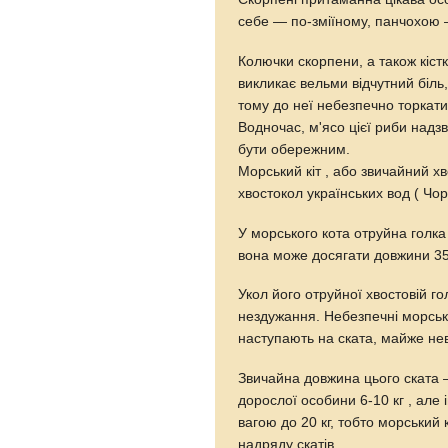
себе — по-зміїному, панчохою — 
Колючки скорпени, а також кіст
викликає вельми відчутний біль
тому до неї небезпечно торкати
Водночас, м'ясо цієї риби над
бути обережним.
Морський кіт , або звичайний х
хвостокол українських вод ( Чо
У морського кота отруйна голка
вона може досягати довжини 35
Укол його отруйної хвостовій г
нездужання. Небезпечні морські
наступають на ската, майже не
Звичайна довжина цього ската 
дорослої особини 6-10 кг , але 
вагою до 20 кг, тобто морський
надряду скатів.