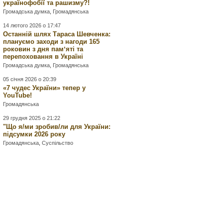
українофобії та рашизму?!
Громадська думка
,
Громадянська
14 лютого 2026 о 17:47
Останній шлях Тараса Шевченка:
плануємо заходи з нагоди 165
роковин з дня памʼяті та
перепоховання в Україні
Громадська думка
,
Громадянська
05 січня 2026 о 20:39
«7 чудес України» тепер у
YouTube!
Громадянська
29 грудня 2025 о 21:22
"Що я/ми зробив/ли для України:
підсумки 2026 року
Громадянська
,
Суспільство