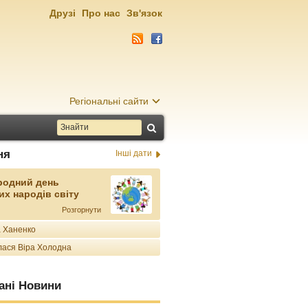
Друзі
Про нас
Зв'язок
Регіональні сайти
ня
Інші дати
родний день
их народів світу
Розгорнути
 Ханенко
ася Віра Холодна
ані Новини