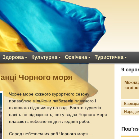
Здорова
Культурна
Освічена
Туристична
9 серп
анці Чорного моря
Міжна
корінн
Чорне море кожного курортного сезону
приваблює мільйони любителів пляжного і
Варвара
активного відпочинку на воді. Багато туристів
Народил
навіть не підозрюють, що у водах Чорного моря
плавають небезпечні для людини риби.
Пов’яз
Серед небезпечних риб Чорного моря —