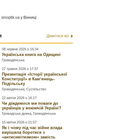
а
sinoptik.ua
у Вінниці
и
Дивитися всі
08 червня 2026 о 16:34
Українська книга на Одещині
Громадянська
27 травня 2026 о 17:37
Презентація «Історії української
Конституції» в Камʼянець-
Подільську
Громадянська
,
Суспільство
22 квітня 2026 о 16:17
Чи діждемося ми поваги до
українців у воюючій Україні?
Громадська думка
,
Громадянська
15 квітня 2026 о 21:57
Як і чому під час війни влада
вирішила боротися з
«антисемітизмом» замість