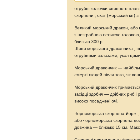
отруйні колючки спинного плавн
скорпени , скат (морський кіт) 
Великий морський дракон, або 
з незграбною великою головою,
близько 300 р.
Шипи морського дракончика , що
отруйними залозами, укол цим
Морський дракончик — найбільш
смерті людей після того, як в
Морський дракончик тримається м
засідці здобич — дрібних риб 
високо посаджені очі.
Чорноморська скорпена-йорж , 
або чорноморська скорпена дос
довжина — близько 15 см. Макс
Скорпені притаманна цікава ос