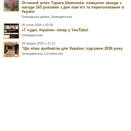
Останній шлях Тараса Шевченка: плануємо заходи з
нагоди 165 роковин з дня памʼяті та перепоховання в
Україні
Громадська думка
,
Громадянська
05 січня 2026 о 20:39
«7 чудес України» тепер у YouTube!
Громадянська
29 грудня 2025 о 21:22
"Що я/ми зробив/ли для України: підсумки 2026 року
Громадянська
,
Суспільство