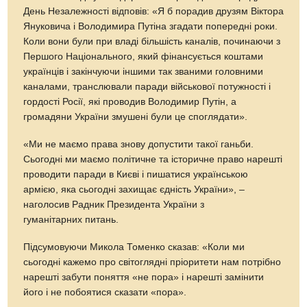
День Незалежності відповів: «Я б порадив друзям Віктора
Януковича і Володимира Путіна згадати попередні роки.
Коли вони були при владі більшість каналів, починаючи з
Першого Національного, який фінансується коштами
українців і закінчуючи іншими так званими головними
каналами, транслювали паради військової потужності і
гордості Росії, які проводив Володимир Путін, а
громадяни України змушені були це споглядати».
«Ми не маємо права знову допустити такої ганьби.
Сьогодні ми маємо політичне та історичне право нарешті
проводити паради в Києві і пишатися українською
армією, яка сьогодні захищає єдність України», –
наголосив Радник Президента України з
гуманітарних питань.
Підсумовуючи Микола Томенко сказав: «Коли ми
сьогодні кажемо про світоглядні пріоритети нам потрібно
нарешті забути поняття «не пора» і нарешті замінити
його і не побоятися сказати «пора».