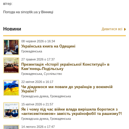
вітер:
Погода на
sinoptik.ua
у Вінниці
Новини
Дивитися всі
08 червня 2026 о 16:34
Українська книга на Одещині
Громадянська
27 травня 2026 о 17:37
Презентація «Історії української Конституції» в
Камʼянець-Подільську
Громадянська
,
Суспільство
22 квітня 2026 о 16:17
Чи діждемося ми поваги до українців у воюючій
Україні?
Громадська думка
,
Громадянська
15 квітня 2026 о 21:57
Як і чому під час війни влада вирішила боротися з
«антисемітизмом» замість українофобії та рашизму?!
Громадська думка
,
Громадянська
14 лютого 2026 о 17:47