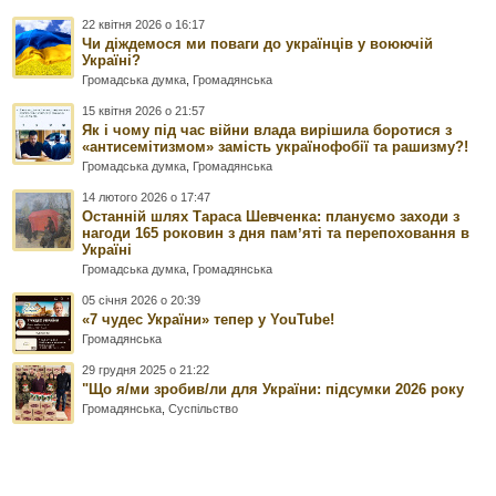
22 квітня 2026 о 16:17
Чи діждемося ми поваги до українців у воюючій
Україні?
Громадська думка
,
Громадянська
15 квітня 2026 о 21:57
Як і чому під час війни влада вирішила боротися з
«антисемітизмом» замість українофобії та рашизму?!
Громадська думка
,
Громадянська
14 лютого 2026 о 17:47
Останній шлях Тараса Шевченка: плануємо заходи з
нагоди 165 роковин з дня памʼяті та перепоховання в
Україні
Громадська думка
,
Громадянська
05 січня 2026 о 20:39
«7 чудес України» тепер у YouTube!
Громадянська
29 грудня 2025 о 21:22
"Що я/ми зробив/ли для України: підсумки 2026 року
Громадянська
,
Суспільство