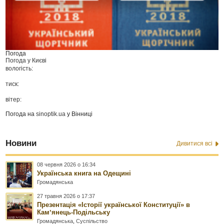
Погода
Погода у
Києві
вологість:
тиск:
вітер:
Погода на
sinoptik.ua
у Вінниці
Новини
Дивитися всі
08 червня 2026 о 16:34
Українська книга на Одещині
Громадянська
27 травня 2026 о 17:37
Презентація «Історії української Конституції» в
Камʼянець-Подільську
Громадянська
,
Суспільство