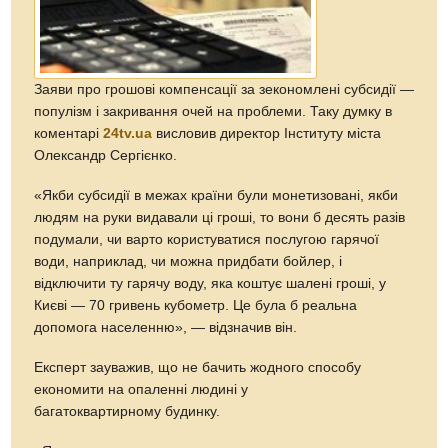
Заяви про грошові компенсації за зекономлені субсидії —
популізм і закривання очей на проблеми. Таку думку в
коментарі
24tv.ua
висловив директор Інституту міста
Олександр Сергієнко.
«Якби субсидії в межах країни були монетизовані, якби
людям на руки видавали ці гроші, то вони б десять разів
подумали, чи варто користуватися послугою гарячої
води, наприклад, чи можна придбати бойлер, і
відключити ту гарячу воду, яка коштує шалені гроші, у
Києві — 70 гривень кубометр. Це була б реальна
допомога населенню», — відзначив він.
Експерт зауважив, що не бачить жодного способу
економити на опаленні людині у
багатоквартирному будинку.