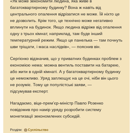
«Як може зекономити людина, яка живе в
багатоквартирному будинку? Вона ж навіть від
центрального опалення відрізатися не може. Їй ніхто це
не дозволить. Крім того, це технічно може негативно
вплинути на будинок. Якщо людина відріже від опалення
одну з трьох кімнат, наприклад, там буде інший
температурний режим. Якщо це панелька — там почнуть
шви тріщати, і маса наслідків», — пояснив він.
Сергієнко відзначив, що у приватних будинках проблем з
економією нема: можна вентиль поставити на батарею,
або жити в одній кімнаті. А у багатоквартирному будинку
це неможливо. Уряд заплющує на це очі, ніби він цього
не розуміє. Тому це популістські заяви, —
підсумував експерт.
Нагадаємо, віце-прем'єр-міністр Павло Розенко
повідомив про намір уряду розробити систему
монетизації зекономлених субсидій.
Розділи:
Суспільство