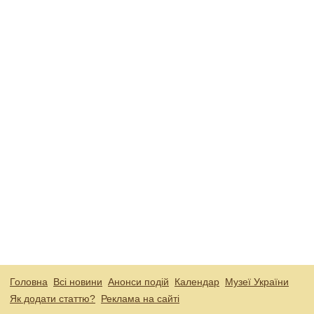
Головна
Всі новини
Анонси подій
Календар
Музеї України
Як додати статтю?
Реклама на сайті