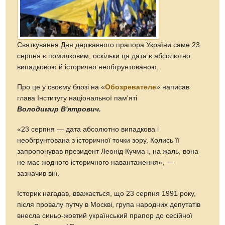
Святкування Дня державного прапора України саме 23
серпня є помилковим, оскільки ця дата є абсолютно
випадковою й історично необгрунтованою.
Про це у своєму блозі на «
Обозревателе
» написав
глава Інституту національної пам'яті
Володимир В'ятрович.
«23 серпня — дата абсолютно випадкова і
необгрунтована з історичної точки зору. Колись її
запропонував президент Леонід Кучма і, на жаль, вона
не має жодного історичного навантаження», —
зазначив він.
Історик нагадав, вважається, що 23 серпня 1991 року,
після провалу путчу в Москві, група народних депутатів
внесла синьо-жовтий український прапор до сесійної