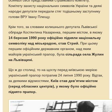
осінньої сесії представники страйкового комітету,
Комітету захисту національних символів України та деякі
народні депутати передали стяг тодішньому заступнику
голови ВРУ Івану Плющу.
Крім того, за словами колишнього депутата Львівської
облради Костянтина Назаренка, першим містом, в якому
14 березня 1990 року офіційно підняли національну
символіку над міськрадою, став Стрий.
При цьому
першим офіційним державним органом, над яким
майорів український прапор, була
сільрада села Жулин
на Львівщині.
Що ж до столиці, то на щоглу перед київською мерією
український прапор потрапив 24 липня 1990 року. Відтак,
за деякими відомостями,
Київ став дев’ятим містом
(серед обласних центрів), у якому було офіційно
піднято прапор.