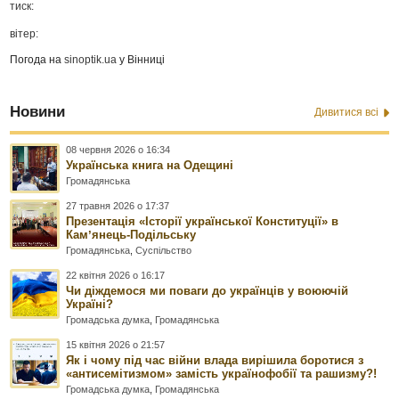
тиск:
вітер:
Погода на
sinoptik.ua
у Вінниці
Новини
Дивитися всі
08 червня 2026 о 16:34
Українська книга на Одещині
Громадянська
27 травня 2026 о 17:37
Презентація «Історії української Конституції» в
Камʼянець-Подільську
Громадянська
,
Суспільство
22 квітня 2026 о 16:17
Чи діждемося ми поваги до українців у воюючій
Україні?
Громадська думка
,
Громадянська
15 квітня 2026 о 21:57
Як і чому під час війни влада вирішила боротися з
«антисемітизмом» замість українофобії та рашизму?!
Громадська думка
,
Громадянська