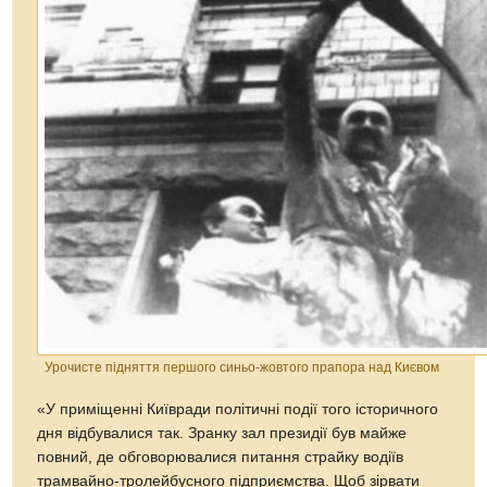
Урочисте підняття першого синьо-жовтого прапора над Києвом
«У приміщенні Київради політичні події того історичного
дня відбувалися так. Зранку зал президії був майже
повний, де обговорювалися питання страйку водіїв
трамвайно-тролейбусного підприємства. Щоб зірвати