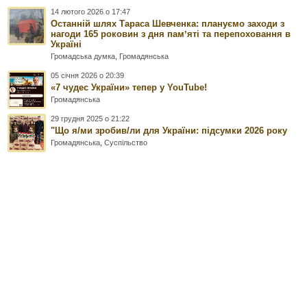
14 лютого 2026 о 17:47
Останній шлях Тараса Шевченка: плануємо заходи з
нагоди 165 роковин з дня памʼяті та перепоховання в
Україні
Громадська думка
,
Громадянська
05 січня 2026 о 20:39
«7 чудес України» тепер у YouTube!
Громадянська
29 грудня 2025 о 21:22
"Що я/ми зробив/ли для України: підсумки 2026 року
Громадянська
,
Суспільство