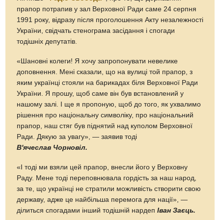
прапор потрапив у зал Верховної Ради саме 24 серпня
1991 року, відразу після проголошення Акту незалежності
України, свідчать стенограма засідання і спогади
тодішніх депутатів.
«Шановні колеги! Я хочу запропонувати невелике
доповнення. Мені сказали, що на вулиці той прапор, з
яким українці стояли на барикадах біля Верховної Ради
України. Я прошу, щоб саме він був встановлений у
нашому залі. І ще я пропоную, щоб до того, як ухвалимо
рішення про національну символіку, про національний
прапор, наш стяг був піднятий над куполом Верховної
Ради. Дякую за увагу», — заявив тоді
В'ячеслав Чорновіл.
«І тоді ми взяли цей прапор, внесли його у Верховну
Раду. Мене тоді переповнювала гордість за наш народ,
за те, що українці не стратили можливість створити свою
державу, адже це найбільша перемога для нації», —
ділиться спогадами інший тодішній нардеп
Іван Заєць.