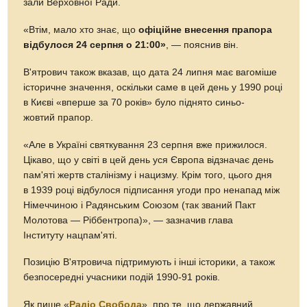
зали Верховної Ради.
«Втім, мало хто знає, що
офіційне внесення прапора
відбулося 24 серпня о 21:00»
, — пояснив він.
В'ятрович також вказав, що дата 24 липня має вагоміше
історичне значення, оскільки саме в цей день у 1990 році
в Києві «вперше за 70 років» було піднято синьо-
жовтий прапор.
«Але в Україні святкування 23 серпня вже прижилося.
Цікаво, що у світі в цей день уся Європа відзначає день
пам'яті жертв сталінізму і нацизму. Крім того, цього дня
в 1939 році відбулося підписання угоди про ненапад між
Німеччиною і Радянським Союзом (так званий Пакт
Молотова — Ріббентропа)», — зазначив глава
Інституту нацпам'яті.
Позицію В'ятровича підтримують і інші історики, а також
безпосередні учасники подій 1990-91 років.
Як пише «
Радіо Свобода
», про те, що державний