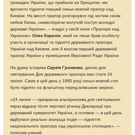
громадян України, що прийшли на Хрещатик, ми
врочисто підняли перший синьо-жовтий прапор над
Києвом. На висоті прапор розгорнувся під чистим синім
небом Києва, символізуючи могутній поступ молодої
держави України», – згадує у своїй книзі «Прапори над
Україною»
Олег Карелін
, який не лише брав особисту
участь в організації та піднятті державного прапора
України над Києвом, але й вносив перший державний
прапор України у приміщення Верховної Ради України.
На думку історика
Сергія Громенка
, датою для
святкування Дня державного прапора має стати 24
липня. Саме в цей день у 1990 році синьо-жовтий стяг
було піднято на флагштоку перед київською мерією.
«24 липня — прекрасна альтернатива для святкування:
якраз відразу після чергової річниці Декларації про
державний суверенітет України, а головне — в цей день
відбулася реально значуща подія — підняття
національного прапора над українською столицею», —
пояснив учений.