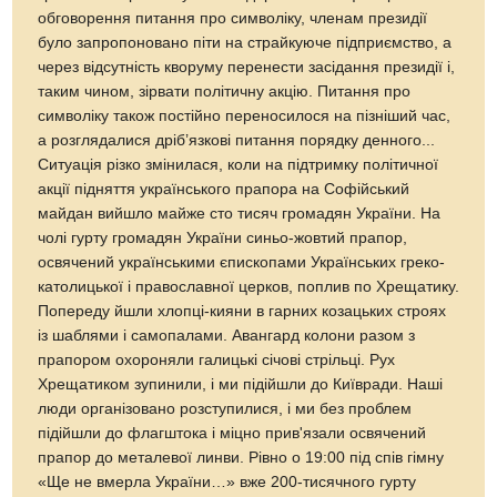
обговорення питання про символіку, членам президії
було запропоновано піти на страйкуюче підприємство, а
через відсутність кворуму перенести засідання президії і,
таким чином, зірвати політичну акцію. Питання про
символіку також постійно переносилося на пізніший час,
а розглядалися дріб’язкові питання порядку денного...
Ситуація різко змінилася, коли на підтримку політичної
акції підняття українського прапора на Софійський
майдан вийшло майже сто тисяч громадян України. На
чолі гурту громадян України синьо-жовтий прапор,
освячений українськими єпископами Українських греко-
католицької і православної церков, поплив по Хрещатику.
Попереду йшли хлопці-кияни в гарних козацьких строях
із шаблями і самопалами. Авангард колони разом з
прапором охороняли галицькі січові стрільці. Рух
Хрещатиком зупинили, і ми підійшли до Київради. Наші
люди організовано розступилися, і ми без проблем
підійшли до флагштока і міцно прив'язали освячений
прапор до металевої линви. Рівно о 19:00 під спів гімну
«Ще не вмерла України…» вже 200-тисячного гурту