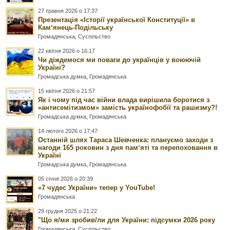
27 травня 2026 о 17:37
Презентація «Історії української Конституції» в
Камʼянець-Подільську
Громадянська
,
Суспільство
22 квітня 2026 о 16:17
Чи діждемося ми поваги до українців у воюючій
Україні?
Громадська думка
,
Громадянська
15 квітня 2026 о 21:57
Як і чому під час війни влада вирішила боротися з
«антисемітизмом» замість українофобії та рашизму?!
Громадська думка
,
Громадянська
14 лютого 2026 о 17:47
Останній шлях Тараса Шевченка: плануємо заходи з
нагоди 165 роковин з дня памʼяті та перепоховання в
Україні
Громадська думка
,
Громадянська
05 січня 2026 о 20:39
«7 чудес України» тепер у YouTube!
Громадянська
29 грудня 2025 о 21:22
"Що я/ми зробив/ли для України: підсумки 2026 року
Громадянська
,
Суспільство