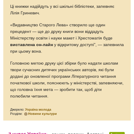
Ці книжки надійдуть у всі шкільні бібліотеки, запевняє
Лілія Гриневич.
«Видавництво Старого Лева» створило ще один
прецедент — ще до друку книги вони віддадуть
Міністерству освіти і науки макет і Хрестоматія буде
виставлена он-лайн
у відкритому доступі", — запевнила
при цьому вона.
Головною метою друку цієї збірки було надати школам
твори сучасних дитячих українських авторів, які були
додані до оновленої програми Літературного читання
початкової школи, пояснюють у міністерстві, запевняючи,
що головна їхня мета — зробити так, щоб діти
полюбили читання.
Джерело:
Україна молода
Розділи:
Новини культури