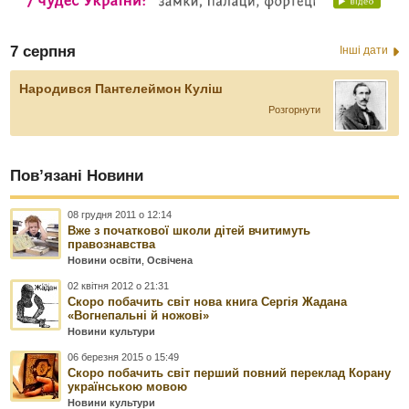
7 серпня
Інші дати
Народився Пантелеймон Куліш
Розгорнути
Пов’язані Новини
08 грудня 2011 о 12:14
Вже з початкової школи дітей вчитимуть
правознавства
Новини освіти
,
Освічена
02 квітня 2012 о 21:31
Скоро побачить світ нова книга Сергія Жадана
«Вогнепальні й ножові»
Новини культури
06 березня 2015 о 15:49
Скоро побачить світ перший повний переклад Корану
українською мовою
Новини культури