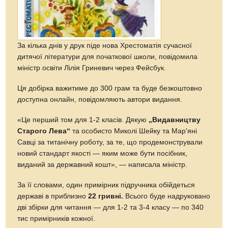
За кілька днів у друк піде нова Хрестоматія сучасної
дитячої літератури для початкової школи, повідомила
міністр освіти Лілія Гриневич через Фейсбук.
Ця добірка важитиме до 300 грам та буде безкоштовно
доступна онлайн, повідомляють автори видання.
«Це перший том для 1-2 класів. Дякую
„Видавництву
Старого Лева“
та особисто Миколі Шейку та Мар'яні
Савці за титанічну роботу, за те, що продемонстрували
новий стандарт якості — яким може бути посібник,
виданий за державний кошт», — написала міністр.
За її словами, один примірник підручника обійдеться
державі в приблизно
22 гривні.
Всього буде надруковано
дві збірки для читання — для 1-2 та 3-4 класу — по 340
тис примірників кожної.