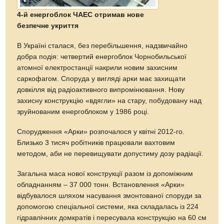
4-й енергоблок ЧАЕС отримав нове
безпечне укриття
В Україні сталася, без перебільшення, надзвичайно
добра подія: четвертий енергоблок Чорнобильської
атомної електростанції накрили новим захисним
саркофагом. Споруда у вигляді арки має захищати
довкілля від радіоактивного випромінювання. Нову
захисну конструкцію «вдягли» на стару, побудовану над
зруйнованим енергоблоком у 1986 році.
Спорудження «Арки» розпочалося у квітні 2012-го.
Близько 3 тисяч робітників працювали вахтовим
методом, аби не перевищувати допустиму дозу радіації.
Загальна маса нової конструкції разом із допоміжним
обладнанням – 37 000 тонн. Встановлення «Арки»
відбувалося шляхом насування змонтованої споруди за
допомогою спеціальної системи, яка складалась із 224
гідравлічних домкратів і пересувала конструкцію на 60 см