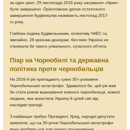
за один цикл. 29 листопада 2016 року насування «Арки»
було завершено. Орієнтовною датою остаточного
завершення будівництва називають листопад 2017-
го року.
Глибока подяка будівельникам, колективу ЧАЕС та,
звичайно, 28 країнам-донорам, без яких Україна не
отримала би такого унікального, сучасного об’єкта.
Піар на Чорнобилі та державна
політика проти чорнобильців
На 2016-й рік припадають сумні 30-і роковини
Чорнобильської катастрофи. Здавалося би, цей рік мав
би стати роком вшанування кожного чорнобильця, кожної
людини, яка захистила Україну й цілий світ від
наслідків трагедії.
З найвищих трибун Президент, Уряд, народні депутати
заявляли, що на 30-річчя Чорнобильської катастрофи
вони зроблять усе для гідного пошанування