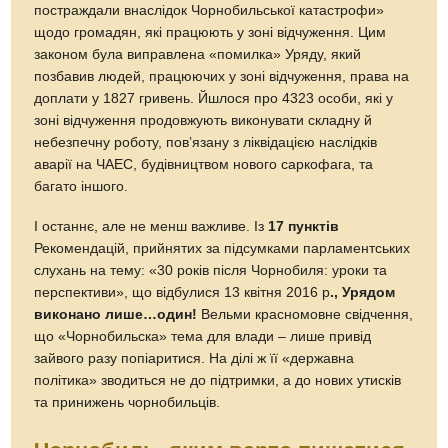
постраждали внаслідок Чорнобильської катастрофи»
щодо громадян, які працюють у зоні відчуження. Цим
законом була виправлена «помилка» Уряду, який
позбавив людей, працюючих у зоні відчуження, права на
доплати у 1827 гривень. Йшлося про 4323 особи, які у
зоні відчуження продовжують виконувати складну й
небезпечну роботу, пов’язану з ліквідацією наслідків
аварії на ЧАЕС, будівництвом нового саркофага, та
багато іншого.
І останнє, але не менш важливе. Із
17 пунктів
Рекомендацій, прийнятих за підсумками парламентських
слухань на тему: «30 років після Чорнобиля: уроки та
перспективи», що відбулися 13 квітня 2016 р
., Урядом
виконано лише…один!
Вельми красномовне свідчення,
що «Чорнобильска» тема для влади – лише привід
зайвого разу попіаритися. На ділі ж її «державна
політика» зводиться не до підтримки, а до нових утисків
та принижень чорнобильців.