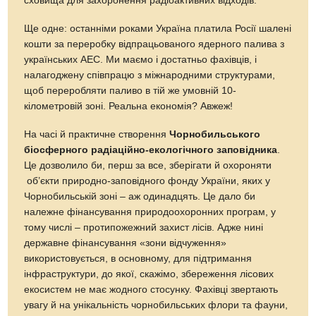
сховища для захоронення радіоактивних відходів.
Ще одне: останніми роками Україна платила Росії шалені
кошти за переробку відпрацьованого ядерного палива з
українських АЕС. Ми маємо і достатньо фахівців, і
налагоджену співпрацю з міжнародними структурами,
щоб переробляти паливо в тій же умовній 10-
кілометровій зоні. Реальна економія? Авжеж!
На часі й практичне створення
Чорнобильського
біосферного радіаційно-екологічного заповідника
.
Це дозволило би, перш за все, зберігати й охороняти
об’єкти природно-заповідного фонду України, яких у
Чорнобильській зоні – аж одинадцять. Це дало би
належне фінансування природоохоронних програм, у
тому числі – протипожежний захист лісів. Адже нині
державне фінансування «зони відчуження»
використовується, в основному, для підтримання
інфраструктури, до якої, скажімо, збереження лісових
екосистем не має жодного стосунку. Фахівці звертають
увагу й на унікальність чорнобильських флори та фауни,