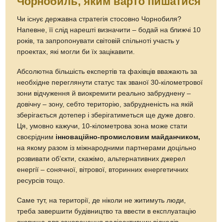
Чорнобиль, яким варто пишатися
Чи існує державна стратегія стосовно Чорнобиля?
Напевне, її слід нарешті визначити – бодай на ближчі 10
років, та запропонувати світовій спільноті участь у
проектах, які могли би їх зацікавити.
Абсолютна більшість експертів та фахівців вважають за
необхідне переглянути статус так званої 30-кілометрової
зони відчуження й виокремити реально забруднену –
довічну – зону, себто територію, забрудненість на якій
зберігається дотепер і зберігатиметься ще дуже довго.
Ця, умовно кажучи, 10-кілометрова зона може стати
своєрідним
інноваційно-промисловим майданчиком,
на якому разом із міжнародними партнерами доцільно
розвивати об’єкти, скажімо, альтернативних джерел
енергії – сонячної, вітрової, вторинних енергетичних
ресурсів тощо.
Саме тут, на території, де ніколи не житимуть люди,
треба завершити будівництво та ввести в експлуатацію