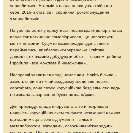
чорнобильців. Натомість влада пошанувала хіба що
себе. 2016-й став, за її сприяння, роком знущання
з чорнобильців.
На урочистостях у присутності послів країн-донорів наша
влада так натхненно самопіарилася, що непосвячені
могли повірити, буцімто можновладці вдень і вночі
переймались, як убезпечити українське і світове
довкілля, як
вчасно
добудувати об’єкт, – словом, робили
і зробили «все можливе й неможливе»…
Насправді хвалитися владі немає чим. Навіть більше –
замість сприяти якнайшвидшому зведенню нового
саркофага, вона своєю корупційною бездіяльністю ледь
не зірвала завершення будівництва «Арки».
Для прикладу: влада ігнорувала, а то й покривала
наявність корупційних схем та факти незаконної наживи,
що мали місце в зоні відчуження – з лісом,
металобрухтом, відходами, освоєнням міжнародних
коштів тощо. Про це не раз і не двічі писали й говорили