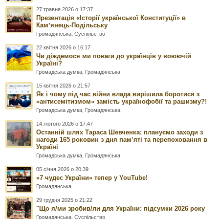
27 травня 2026 о 17:37
Презентація «Історії української Конституції» в
Камʼянець-Подільську
Громадянська
,
Суспільство
22 квітня 2026 о 16:17
Чи діждемося ми поваги до українців у воюючій
Україні?
Громадська думка
,
Громадянська
15 квітня 2026 о 21:57
Як і чому під час війни влада вирішила боротися з
«антисемітизмом» замість українофобії та рашизму?!
Громадська думка
,
Громадянська
14 лютого 2026 о 17:47
Останній шлях Тараса Шевченка: плануємо заходи з
нагоди 165 роковин з дня памʼяті та перепоховання в
Україні
Громадська думка
,
Громадянська
05 січня 2026 о 20:39
«7 чудес України» тепер у YouTube!
Громадянська
29 грудня 2025 о 21:22
"Що я/ми зробив/ли для України: підсумки 2026 року
Громадянська
,
Суспільство