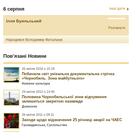
6 серпня
Інші дати
Ілля Буяльський
Розгорнути
Народився Володимир Фатальчук
Пов’язані Новини
26 квітня 2016 о 15:18
Побачила світ унікальна документальна стрічка
«Чорнобиль. Зона майбутнього»
Новини культури
24 квітня 2012 о 14:46
Половина Чорнобильської зони відчуження
залишиться закритою назавжди
Довкілля
26 квітня 2011 о 09:11
Заходи щодо відзначення 25 річниці аварії на ЧАЕС
Громадянська
,
Суспільство