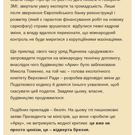
ЗМІ, звертали увагу експерти та громадськість. Лише
після звернення Європейського банку реконструкції і
розвитку (який є гарантом фінансування робіт на новому
саркофагу) справа зрушилася: відбулися певні кадрові
зміни, а владу вдалося переконати, що міжнародний
контроль не буде миритися з корупційними махінаціями.
Ще приклад: свого часу уряд Яценюка «додумався»
запровадити податок на міжнародну технічну допомогу,
внаслідок чого будівництво «Арки» було заблоковане.
Микола Томенко, на той час – голова екологічного
комітету Верховної Ради – розробив відповідні зміни до
Податкового кодексу й домігся їхнього ухвалення, щоб
скасувати цей податок. Завдяки цьому, власне,
будівництво продовжилося.
Подібних прикладів – безліч. На цьому тлі пишномовні
заяви Президента чи міністрів, що вони «зробили цю
«Арку», не витримують жодної критики:
це вже не
просто цинізм, це – відверта брехня.