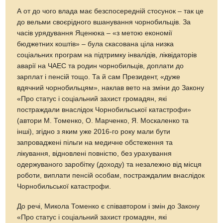
А от до чого влада має безспосередній стосунок – так це
до вельми своєрідного вшанування чорнобильців. За
часів урядування Яценюка – «з метою економії
бюджетних коштів» – була скасована ціла низка
соціальних програм на підтримку інвалідів, ліквідаторів
аварії на ЧАЕС та родин чорнобильців, доплати до
зарплат і пенсій тощо. Та й сам Президент, «дуже
вдячний чорнобильцям», наклав вето на зміни до Закону
«Про статус і соціальний захист громадян, які
постраждали внаслідок Чорнобильської катастрофи»
(автори М. Томенко, О. Марченко, Я. Москаленко та
інші), згідно з яким уже 2016-го року мали бути
запроваджені пільги на медичне обстеження та
лікування, відновлені повністю, без урахування
одержуваного заробітку (доходу) та незалежно від місця
роботи, виплати пенсій особам, постраждалим внаслідок
Чорнобильської катастрофи.
До речі, Микола Томенко є співавтором і змін до Закону
«Про статус і соціальний захист громадян, які