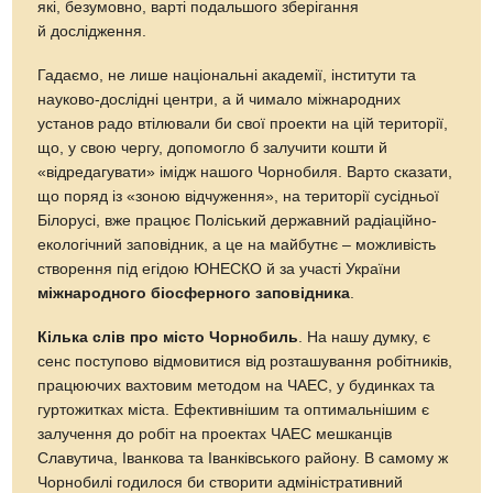
які, безумовно, варті подальшого зберігання
й дослідження.
Гадаємо, не лише національні академії, інститути та
науково-дослідні центри, а й чимало міжнародних
установ радо втілювали би свої проекти на цій території,
що, у свою чергу, допомогло б залучити кошти й
«відредагувати» імідж нашого Чорнобиля. Варто сказати,
що поряд із «зоною відчуження», на території сусідньої
Білорусі, вже працює Поліський державний радіаційно-
екологічний заповідник, а це на майбутнє – можливість
створення під егідою ЮНЕСКО й за участі України
міжнародного біосферного заповідника
.
Кілька слів про місто Чорнобиль
. На нашу думку, є
сенс поступово відмовитися від розташування робітників,
працюючих вахтовим методом на ЧАЕС, у будинках та
гуртожитках міста. Ефективнішим та оптимальнішим є
залучення до робіт на проектах ЧАЕС мешканців
Славутича, Іванкова та Іванківського району. В самому ж
Чорнобилі годилося би створити адміністративний