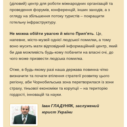
(діловий) центр для роботи міжнародних організацій та
проведення форумів, конференцій, інших заходів, а з
огляду на збільшення потоку туристів – покращити
готельну інфраструктуру.
Не можна обійти увагою й місто Прип’ять
. Це,
напевне, місто-музей однієї людської помилки
,
а тому
воно мусить мати відповідний інформаційний центр, який
би дав можливість будь-кому побачити на власні очі, до
чого може призвести людська помилка.
Отже, в будь-якому разі наша держава повинна чітко
визначити та почати втілення стратегії розвитку цього
регіону, аби Чорнобильська зона перетворилася із зони
страху, тіньової економіки та корупції – на територію
гордості, інновацій та науки.
Іван ГЛАДУНЯК, заслужений
юрист України