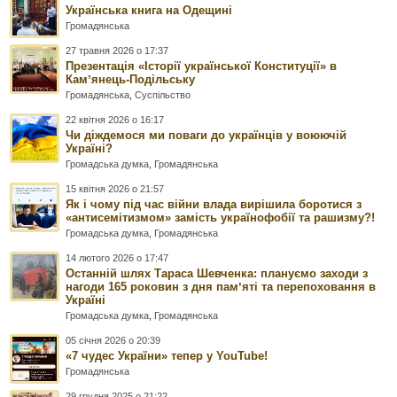
Українська книга на Одещині
Громадянська
27 травня 2026 о 17:37
Презентація «Історії української Конституції» в
Камʼянець-Подільську
Громадянська
,
Суспільство
22 квітня 2026 о 16:17
Чи діждемося ми поваги до українців у воюючій
Україні?
Громадська думка
,
Громадянська
15 квітня 2026 о 21:57
Як і чому під час війни влада вирішила боротися з
«антисемітизмом» замість українофобії та рашизму?!
Громадська думка
,
Громадянська
14 лютого 2026 о 17:47
Останній шлях Тараса Шевченка: плануємо заходи з
нагоди 165 роковин з дня памʼяті та перепоховання в
Україні
Громадська думка
,
Громадянська
05 січня 2026 о 20:39
«7 чудес України» тепер у YouTube!
Громадянська
29 грудня 2025 о 21:22