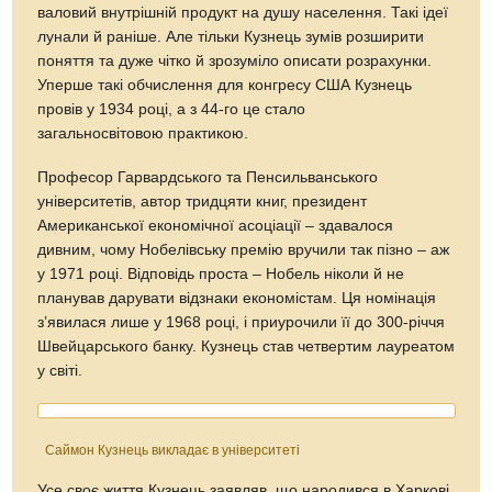
валовий внутрішній продукт на душу населення. Такі ідеї
лунали й раніше. Але тільки Кузнець зумів розширити
поняття та дуже чітко й зрозуміло описати розрахунки.
Уперше такі обчислення для конгресу США Кузнець
провів у 1934 році, а з 44-го це стало
загальносвітовою практикою.
Професор Гарвардського та Пенсильванського
університетів, автор тридцяти книг, президент
Американської економічної асоціації – здавалося
дивним, чому Нобелівську премію вручили так пізно – аж
у 1971 році. Відповідь проста – Нобель ніколи й не
планував дарувати відзнаки економістам. Ця номінація
з’явилася лише у 1968 році, і приурочили її до 300-річчя
Швейцарського банку. Кузнець став четвертим лауреатом
у світі.
Саймон Кузнець викладає в університеті
Усе своє життя Кузнець заявляв, що народився в Харкові