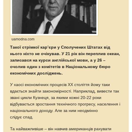
uamodna.com
Такої стрімкої кар’єри у Сполучених Штатах від
нього ніхто не очікував. У 21 рік він переплив океан,
записався на курси англійської мови, а у 26 –
очолив один з комітетів в Національному бюро
економічних досліджень.
У хаосі економічних процесів ХХ століття йому таки
вдається знайти закономірності. Наприклад, вивести так
звані цикли Кузнеця, за якими кожні 20-22 роки
відбувається зростання технічного прогресу, населення і
національного доходу. Але за ним неодмінно
слідує спад.
Та найважливіше – він навчив американців рахувати