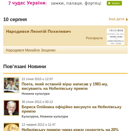
10 серпня
Інші дати
Народився Леонтій Похилевич
Розгорнути
Народився Михайло Зощенко
Пов’язані Новини
22 січня 2015 о 12:07
Поета, який останній вірш написав у 1981-му,
висувають на Нобелівську премію
Новини культури
30 січня 2012 о 00:12
Бориса Олійника офіційно висунуто на Нобелівську
премію
Культурна
,
Новини культури
12 червня 2012 о 11:47
Нобелівську премію через кризу скоротять на 20%