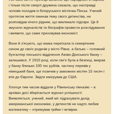
і тільки після смерті дружина сказала, що насправді
чоловік походив із білоруського містечка Пінськ. Учений
протягом життя оминав тему свого дитинства, не
розповідав нічого рідним, що викликало підозри. Це й
змусило журналістів та біографів провести розслідування
і виявити, що саме приховував економіст.
Вони й з’ясують, що мама переїхала із семирічним
сином до своїх родичів у місто Рівне, а батько – головний
бухгалтер пінського відділення Азово-Донського банку –
залишився. У 1910 році, коли сім’я була в безпеці, викрав
у банку близько 100 тис рублів, частину перевів у
німецький банк, ще позичив у заможних містян 15 тисяч і
втік до Європи. Звідти емігрував до США.
Хлопця тим часом віддали у Рівненську гімназію – в
архівах досі зберігається журнал успішності.
Виявляється, учений, який міг підрахувати дохід
американської економіки, у дитинстві не надто любив
математику – отримував трійки і четвірки.