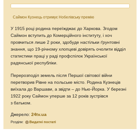
Саймон Кузнець отримує Нобелівську премію
У 1915 році родина переїжджає до Харкова. Згодом
Саймон вступить до Комерційного інституту, і хоч
провчиться лише 2 роки, здобуде настільки ґрунтовні
знання, що 19-річному хлопцеві довірять очолити відділ
статистики праці у раді профспілок Української
радянської республіки.
Перерозподіл земель після Першої світової війни
перетворив Рівне на польське місто. Родина Кузнеців
виїхала до Варшави, а звідти – до Нью-Йорка. У березні
1922 року Саймон уперше за 12 років зустрівся
з батьком.
Джерело:
24tv.ua
Розділи:
Видатні постаті