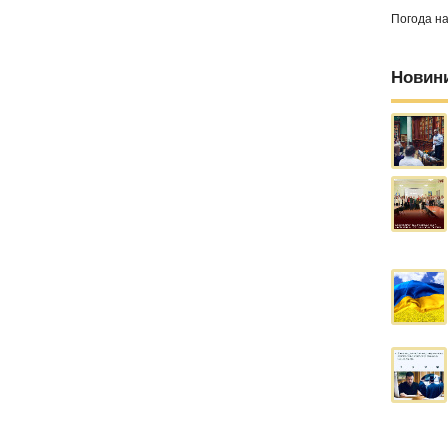
Погода н
Новин