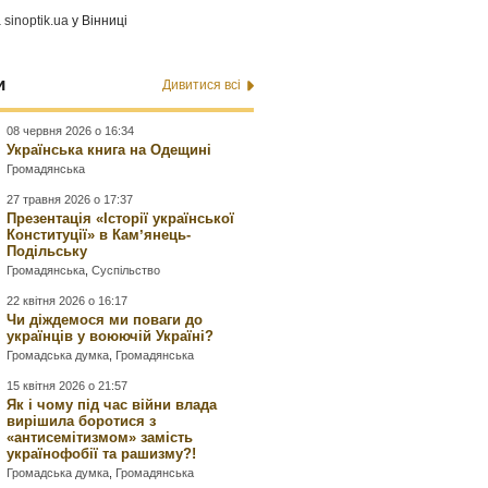
а
sinoptik.ua
у Вінниці
и
Дивитися всі
08 червня 2026 о 16:34
Українська книга на Одещині
Громадянська
27 травня 2026 о 17:37
Презентація «Історії української
Конституції» в Камʼянець-
Подільську
Громадянська
,
Суспільство
22 квітня 2026 о 16:17
Чи діждемося ми поваги до
українців у воюючій Україні?
Громадська думка
,
Громадянська
15 квітня 2026 о 21:57
Як і чому під час війни влада
вирішила боротися з
«антисемітизмом» замість
українофобії та рашизму?!
Громадська думка
,
Громадянська