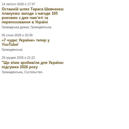
14 лютого 2026 о 17:47
Останній шлях Тараса Шевченка:
плануємо заходи з нагоди 165
роковин з дня памʼяті та
перепоховання в Україні
Громадська думка
,
Громадянська
05 січня 2026 о 20:39
«7 чудес України» тепер у
YouTube!
Громадянська
29 грудня 2025 о 21:22
"Що я/ми зробив/ли для України:
підсумки 2026 року
Громадянська
,
Суспільство