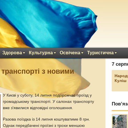
Здорова
Культурна
Освічена
Туристична
7 серп
 транспорті з новими
Народ
Куліш
У Києві у суботу, 14 липня подорожчає проїзд у
громадському транспорті. У салонах транспорту
Пов’яз
вже з'явилися відповідні оголошення.
Разова поїздка із 14 липня коштуватиме 8 грн.
Однак передбачені проїзні з трохи меншою