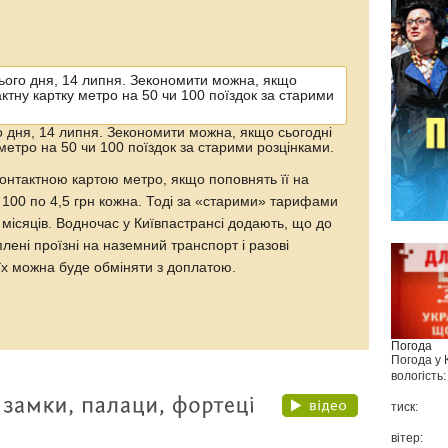
о дня, 14 липня. Зекономити можна, якщо сьогодні
метро на 50 чи 100 поїздок за старими розцінками.
онтактною картою метро, якщо поповнять її на
– 100 по 4,5 грн кожна. Тоді за «старими» тарифами
 місяців. Водночас у Київпастрансі додають, що до
лені проїзні на наземний транспорт і разові
 їх можна буде обміняти з доплатою.
Погода
Погода у
вологість:
тиск:
вітер: