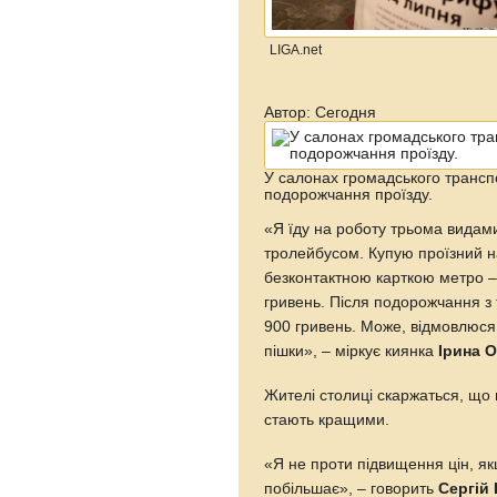
LIGA.net
Автор: Сегодня
У салонах громадського трансп
подорожчання проїзду.
«Я їду на роботу трьома видами
тролейбусом. Купую проїзний н
безконтактною карткою метро – 
гривень. Після подорожчання з
900 гривень. Може, відмовлюся 
пішки», – міркує киянка
Ірина 
Жителі столиці скаржаться, що 
стають кращими.
«Я не проти підвищення цін, я
побільшає», – говорить
Сергій