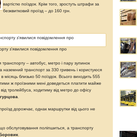
вартістю поїздок. Крім того, зростуть штрафи за
безквитковий проїзд – до 160 грн.
орту з'явилися повідомлення про
 транспорту – автобус, метро і пару зупинок
а наземний транспорт за 330 гривень і користуюся
в місяць близько 50 поїздок. Всього виходить 555
 тими ж проїзними мені доведеться платити майже
від тролейбуса, ходитиму від метро до офісу
Огурцова
.
проїзд дорожчає, однак маршрутки від цього не
кщо обслуговування поліпшиться, а транспорту
 Боровик
.