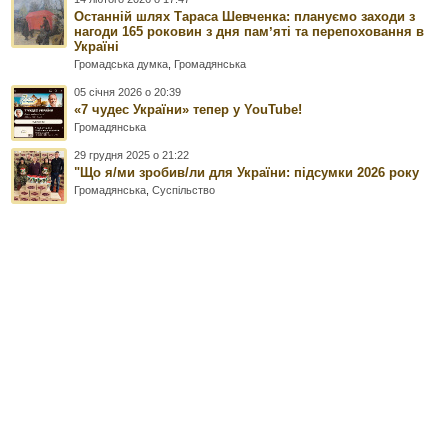
Останній шлях Тараса Шевченка: плануємо заходи з
нагоди 165 роковин з дня памʼяті та перепоховання в
Україні
Громадська думка
,
Громадянська
05 січня 2026 о 20:39
«7 чудес України» тепер у YouTube!
Громадянська
29 грудня 2025 о 21:22
"Що я/ми зробив/ли для України: підсумки 2026 року
Громадянська
,
Суспільство