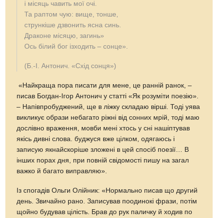
і місяць чавить мої очі.
Та раптом чую: вище, тонше,
стрункіше дзвонить ясна синь.
Драконе місяцю, загинь»
Ось білий бог ізходить – сонце».
(Б.-І. Антонич. «Схід сонця»)
«Найкраща пора писати для мене, це ранній ранок, –
писав Богдан-Ігор Антонич у статті «Як розуміти поезію».
– Напівпробуджений, ще в ліжку складаю вірші. Тоді уява
викликує образи небагато ріжні від сонних мрій, тоді маю
дослівно враження, мовби мені хтось у сні нашіптував
якісь дивні слова. буджуся вже цілком, одягаюсь і
записую якнайскоріше зложені в цей спосіб поезії… В
інших порах дня, при повній свідомості пишу на загал
важко й багато виправляю».
Із спогадів Ольги Олійник: «Нормально писав що другий
день. Звичайно рано. Записував поодинокі фрази, потім
щойно будував цілість. Брав до рук паличку й ходив по