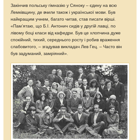
Закінчив польську гімназію у Сяноку – єдину на всю
Лемківщину, де вчили також і української мови. Був
найкращим учнем, багато читав, став писати вірші.
«Пам’ятаю, що Б.І. Антонич сидів у другій лавці, по
лівому боці класи від кафедри. Був це хлопчина дуже
спокійний, тихий, середнього росту і робив враження
слабовитого, – згадував викладач Лев Гец. – Часто він
був задуманий, замріяний».