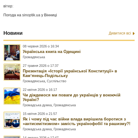
вітер:
Погода на
sinoptik.ua
у Вінниці
Новини
Дивитися всі
08 червня 2026 о 16:34
Українська книга на Одещині
Громадянська
27 травня 2026 о 17:37
Презентація «Історії української Конституції» в
Камʼянець-Подільську
Громадянська
,
Суспільство
22 квітня 2026 о 16:17
Чи діждемося ми поваги до українців у воюючій
Україні?
Громадська думка
,
Громадянська
15 квітня 2026 о 21:57
Як і чому під час війни влада вирішила боротися з
«антисемітизмом» замість українофобії та рашизму?!
Громадська думка
,
Громадянська
14 лютого 2026 о 17:47