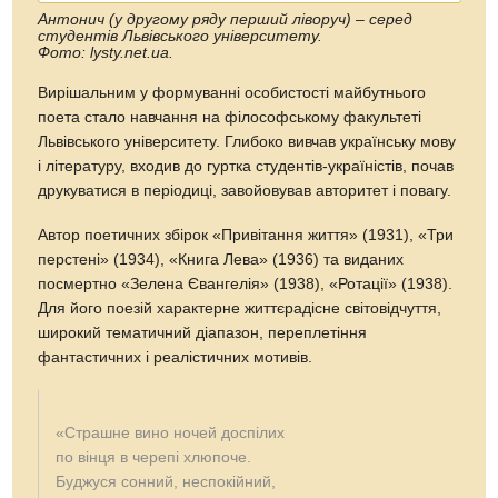
Антонич (у другому ряду перший ліворуч) – серед
студентів Львівського університету.
Фото: lysty.net.ua.
Вирішальним у формуванні особистості майбутнього
поета стало навчання на філософському факультеті
Львівського університету. Глибоко вивчав українську мову
і літературу, входив до гуртка студентів-україністів, почав
друкуватися в періодиці, завойовував авторитет і повагу.
Автор поетичних збірок «Привітання життя» (1931), «Три
перстені» (1934), «Книга Лева» (1936) та виданих
посмертно «Зелена Євангелія» (1938), «Ротації» (1938).
Для його поезій характерне життєрадісне світовідчуття,
широкий тематичний діапазон, переплетіння
фантастичних і реалістичних мотивів.
«Страшне вино ночей доспілих
по вінця в черепі хлюпоче.
Буджуся сонний, неспокійний,