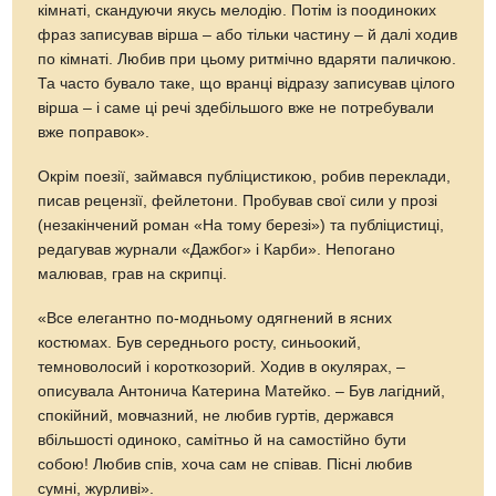
кімнаті, скандуючи якусь мелодію. Потім із поодиноких
фраз записував вірша – або тільки частину – й далі ходив
по кімнаті. Любив при цьому ритмічно вдаряти паличкою.
Та часто бувало таке, що вранці відразу записував цілого
вірша – і саме ці речі здебільшого вже не потребували
вже поправок».
Окрім поезії, займався публіцистикою, робив переклади,
писав рецензії, фейлетони. Пробував свої сили у прозі
(незакінчений роман «На тому березі») та публіцистиці,
редагував журнали «Дажбог» і Карби». Непогано
малював, грав на скрипці.
«Все елегантно по-модньому одягнений в ясних
костюмах. Був середнього росту, синьоокий,
темноволосий і короткозорий. Ходив в окулярах, –
описувала Антонича Катерина Матейко. – Був лагідний,
спокійний, мовчазний, не любив гуртів, держався
вбільшості одиноко, самітньо й на самостійно бути
собою! Любив спів, хоча сам не співав. Пісні любив
сумні, журливі».