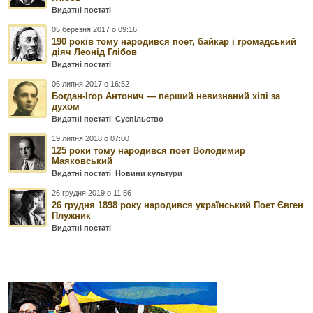
Видатні постаті
05 березня 2017 о 09:16
190 років тому народився поет, байкар і громадський
діяч Леонід Глібов
Видатні постаті
06 липня 2017 о 16:52
Богдан-Ігор Антонич — перший невизнаний хіпі за
духом
Видатні постаті
,
Суспільство
19 липня 2018 о 07:00
125 роки тому народився поет Володимир
Маяковський
Видатні постаті
,
Новини культури
26 грудня 2019 о 11:56
26 грудня 1898 року народився український Поет Євген
Плужник
Видатні постаті