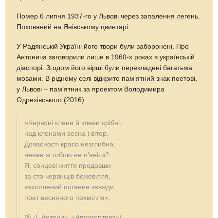
Помер 6 липня 1937-го у Львові через запалення легень.
Похований на Янівському цвинтарі.
У Радянській Україні його твори були заборонені. Про
Антонича заговорили лише в 1960-х роках в українській
діаспорі. Згодом його вірші були перекладені багатьма
мовами. В рідному селі відкрито пам’ятний знак поетові,
у Львові – пам’ятник за проектом Володимира
Одрехівського (2016).
«Червоні клени й клени срібні,
над кленами весна і вітер.
Дочасності красо незглибна,
невже ж тобою не п’яніти?
Я, сонцеві життя продавши
за сто червінців божевілля,
захоплений поганин завжди,
поет весняного похмілля».
(Б.-І. Антонич. «Автопортрет»)