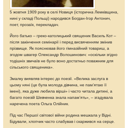
5 жовтня 1909 року в селі Новиця (історична Лемківщина,
нині у складі Польщі) народився Богдан-Ігор Антонич,
поет, прозаїк, перекладач.
Його батько – греко-католицький священик Василь Кот –
після закінчення семінарії і перед висвяченням змінив
прізвище. Як пояснював його гімназійний товариш, а
згодом швагер Олександр Волошинович: «оскільки згідно
тодішніх звичаїв не було воно достатньо поважним для
сільського священика».
Змалку виявляв інтерес до поезії. «Велика заслуга в
цьому няні (це була молода дівчина, не пам’ятаю її
імені), яка дуже любила вірші» і часто читала дитині, а
багато поезій Шевченка знала напам’ять», – згадувала
наречена поета Ольга Олійник.
Під час Першої світової війни родина мешкала у Відні.
Бідували, хлопчик часто слабував і скаржився на серце.