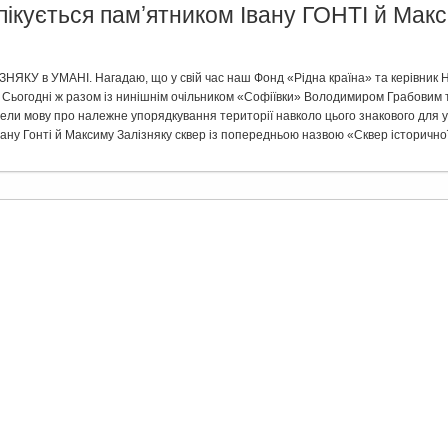
пікується памʼятником Івану ГОНТІ й Ма
ІЗНЯКУ в УМАНІ. Нагадаю, що у свій час наш Фонд «Рідна країна» та керівник 
 Сьогодні ж разом із нинішнім очільником «Софіївки» Володимиром Грабовим 
вели мову про належне упорядкування території навколо цього знакового для у
вану Гонті й Максиму Залізняку сквер із попередньою назвою «Сквер історичної