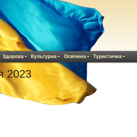
Здорова
Культурна
Освічена
Туристична
я 2023