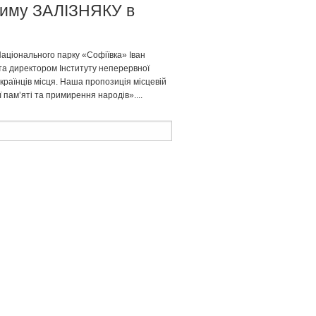
ксиму ЗАЛІЗНЯКУ в
Національного парку «Софіївка» Іван
та директором Інституту неперервної
країнців місця. Наша пропозиція місцевій
 памʼяті та примирення народів»....