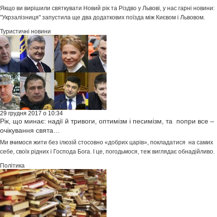
Якщо ви вирішили святкувати Новий рік та Різдво у Львові, у нас гарні новини:
"Укрзалізниця" запустила ще два додаткових поїзда між Києвом і Львовом.
Туристичні новини
29 грудня 2017 о 10:34
Рік, що минає: надії й тривоги, оптимізм і песимізм, та попри все –
очікування свята…
Ми вчимося жити без ілюзій стосовно «добрих царів», покладатися на самих
себе, своїх рідних і Господа Бога. І це, погодьмося, теж виглядає обнадійливо.
Політика