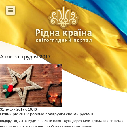
Архів за:
грудня 2017
31 грудня 2017 о 10:46
Новий рік 2018: робимо подарунки своїми руками
подарунки, які ви будете робити мають бути доречними. І, звичайно ж, немає
нічого кращого, ніж презент, зроблений власними руками.