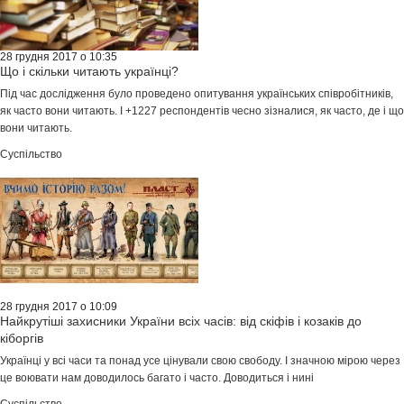
28 грудня 2017 о 10:35
Що і скільки читають українці?
Під час дослідження було проведено опитування українських співробітників,
як часто вони читають. І +1227 респондентів чесно зізналися, як часто, де і що
вони читають.
Суспільство
28 грудня 2017 о 10:09
Найкрутіші захисники України всіх часів: від скіфів і козаків до
кіборгів
Українці у всі часи та понад усе цінували свою свободу. І значною мірою через
це воювати нам доводилось багато і часто. Доводиться і нині