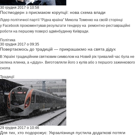
30 грудня 2017 о 10:58
Постмодерн з присмаком корупції: нова схема влади
Лідер політичної партії “Рідна країна” Микола Томенко на своїй сторінці
у Facebook прокоментував результати тендеру на ремонтно-реставраційні
роботи на першому поверсі адмінбудинку Київради.
Політика
30 грудня 2017 о 09:35
Повертаємось до традицій — прикрашаємо на свята дідух
В Україні традиційним святковим символом на Новий рік тривалий час була не
зелена ялинка, а «дідух». Виготовляли його з кулів або з першого зажинкового
снопа
Традиції
29 грудня 2017 о 10:46
Для тих, хто подорожує: Укрзалізниця пустила додаткові потяги