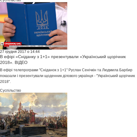
Суспільство
27 грудня 2017 о 14:44
В ефірі «Сніданку з 1+1» презентували «Український щорічник
2018». ВІДЕО
В ефірі телепрограми "Сніданок з 1+1" Руслан Сенічкін та Людмила Барбир
показали і презентували щоденник ділового українця - "Український щорічник
2018".
Суспільство