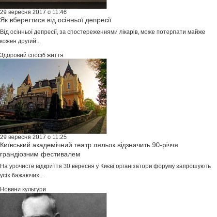
29 вересня 2017 о 11:46
Як вберегтися від осінньої депресії
Від осінньої депресії, за спостереженнями лікарів, може потерпати майже
кожен другий...
Здоровий спосіб життя
29 вересня 2017 о 11:25
Київський академічний театр ляльок відзначить 90-річчя
грандіозним фестивалем
На урочисте відкриття 30 вересня у Києві організатори форуму запрошують
усіх бажаючих...
Новини культури