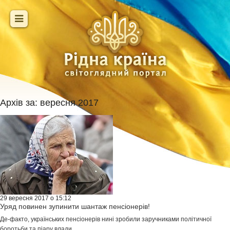
Архів за:
вересня 2017
29 вересня 2017 о 15:12
Уряд повинен зупинити шантаж пенсіонерів!
Де-факто, українських пенсіонерів нині зробили заручниками політичної
боротьби та піару влади...