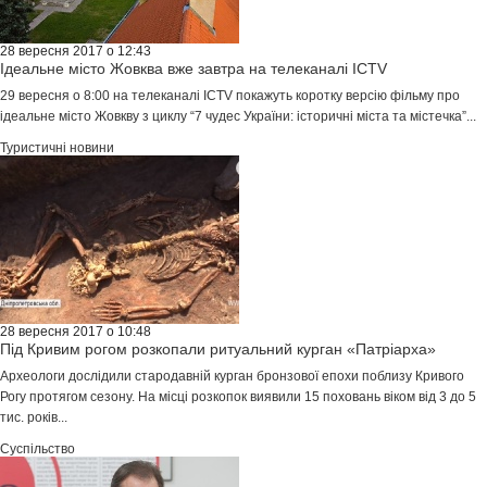
28 вересня 2017 о 12:43
Ідеальне місто Жовква вже завтра на телеканалі ICTV
29 вересня о 8:00 на телеканалі ICTV покажуть коротку версію фільму про
ідеальне місто Жовкву з циклу “7 чудес України: історичні міста та містечка”...
Туристичні новини
28 вересня 2017 о 10:48
Під Кривим рогом розкопали ритуальний курган «Патріарха»
Археологи дослідили стародавній курган бронзової епохи поблизу Кривого
Рогу протягом сезону. На місці розкопок виявили 15 поховань віком від 3 до 5
тис. років...
Суспільство