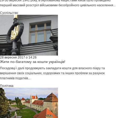
29-30 вересня 1941 року, в окупованому нацистами Києві було проведено
перший масовий розстріл військовими беззбройного цивільного населення...
Суспільство
28 вересня 2017 о 14:26
Жити по-багатому за кошти українців!
Посадовці і далі продовжують закладати кошти для власного піару та
вирішення своїх соціальних, оздоровчих та інших проблем за рахунок
платників податків...
Політика