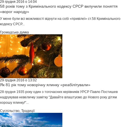
29 грудня 2016 о 14:04
58 років тому з Кримінального кодексу СРСР вилучили поняття
«ворог народу»
У мене були всі можливості відчути на собі «привілеї» ст.58 Кримінального
кодексу СРСР...
Громадська думка
29 грудня 2016 о 13:02
Як 81 рік тому новорічну ялинку «реабілітували»
28 грудня 1935 року один з тогочасних керівників УРСР Павло Постишев
надрукував невеличку замітку "Давайте влаштуємо до Нового року дітям
хорошу ялинку!"...
Суспільство
,
Традиції