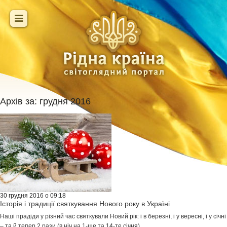
Архів за:
грудня 2016
30 грудня 2016 о 09:18
Історія і традиції святкування Нового року в Україні
Наші прадіди у різний час святкували Новий рік: і в березні, і у вересні, і у січні
– та й тепер 2 рази (в ніч на 1-ше та 14-те січня)...