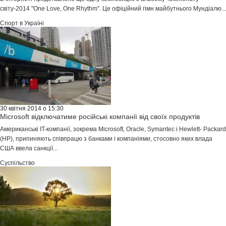
світу-2014 "One Love, One Rhythm". Це офіційний гімн майбутнього Мундіалю...
Спорт в Україні
30 квітня 2014 о 15:30
Microsoft відключатиме російські компанії від своїх продуктів
Американські IT-компанії, зокрема Microsoft, Oracle, Symantec і Hewlett- Packard
(HP), припиняють співпрацю з банками і компаніями, стосовно яких влада
США ввела санкції...
Суспільство