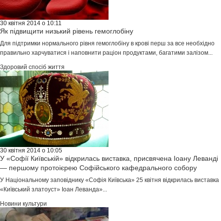
30 квітня 2014 о 10:11
Як підвищити низький рівень гемоглобіну
Для підтримки нормального рівня гемоглобіну в крові перш за все необхідно
правильно харчуватися і наповнити раціон продуктами, багатими залізом...
Здоровий спосіб життя
30 квітня 2014 о 10:05
У «Софії Київській» відкрилась виставка, присвячена Іоану Леванді
— першому протоієрею Софійського кафедрального собору
У Національному заповіднику «Софія Київська» 25 квітня відкрилась виставка
«Київський златоуст» Іоан Леванда»...
Новини культури