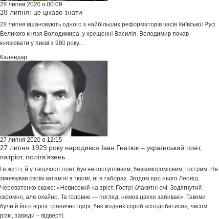
28 липня 2020 о 00:09
28 липня: це цікаво знати
28 липня вшановують одного з найбільших реформаторів часів Київської Русі
Великого князя Володимира, у хрещенні Василія. Володимир почав
князювати у Києві з 980 року...
Календар
27 липня 2020 о 12:15
27 липня 1929 року народився Іван Гнатюк – український поет,
патріот, політв’язень
І в житті, й у творчості поет був непоступливим, безкомпромісним, гострим. Не
змовчував своїм катам ні в тюрмі, ні в таборах. Згодом про нього Леонід
Череватенко скаже: «Невисокий на зріст. Гострі блакитні очі. Зодягнутий
скромно, але охайно. Та головне — погляд: немов цвяхи забиває». Такими
були й його вірші: гранично щирі, без жодних спроб «сподобатися», часом
різкі, завжди – відверті.