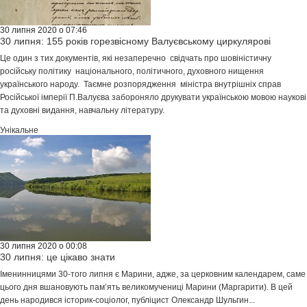
30 липня 2020 о 07:46
30 липня: 155 років горезвісному Валуєвському циркулярові
Це один з тих документів, які незаперечно свідчать про шовіністичну
російську політику національного, політичного, духовного нищення
українського народу. Таємне розпорядження міністра внутрішніх справ
Російської імперії П.Валуєва забороняло друкувати українською мовою наукові
та духовні видання, навчальну літературу.
Унікальне
30 липня 2020 о 00:08
30 липня: це цікаво знати
Іменинницями 30-того липня є Марини, адже, за церковним календарем, саме
цього дня вшановують пам’ять великомучениці Марини (Маргарити). В цей
день народився історик-соціолог, публіцист Олександр Шульгин...