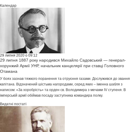
Календар
29 липня 2020 о 09:12
29 липня 1887 року народився Михайло Садовський — генерал-
хорунжий Армії УНР, начальник канцелярії при ставці Головного
Отамана
У боях зазнав тяжкого поранення та отруєння газами. Дослужився до звання
капітана. Відзначений шістьма нагородами, серед яких – іменна шабля з
написом: «За хоробрість» та орден св. Володимира з мечами IV ступеня. В
імперській армії обіймав посаду заступника командира полку.
Видатні постаті