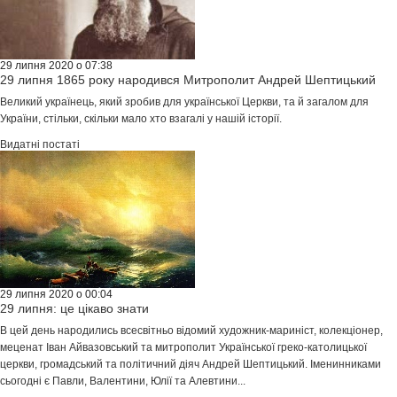
29 липня 2020 о 07:38
29 липня 1865 року народився Митрополит Андрей Шептицький
Великий українець, який зробив для української Церкви, та й загалом для
України, стільки, скільки мало хто взагалі у нашій історії.
Видатні постаті
29 липня 2020 о 00:04
29 липня: це цікаво знати
В цей день народились всесвітньо відомий художник-мариніст, колекціонер,
меценат Іван Айвазовський та митрополит Української греко-католицької
церкви, громадський та політичний діяч Андрей Шептицький. Іменинниками
сьогодні є Павли, Валентини, Юлії та Алевтини...