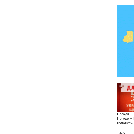
Погода
Погода у
вологість:
тиск: