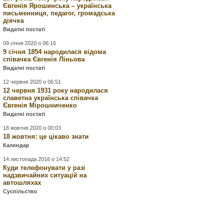
Євгенія Ярошинська – українська
письменниця, педагог, громадська
діячка
Видатні постаті
09 січня 2020 о 06:16
9 січня 1854 народилася відома
співачка Євгенія Ліньова
Видатні постаті
12 червня 2020 о 06:51
12 червня 1931 року народилася
славетна українська співачка
Євгенія Мірошниченко
Видатні постаті
18 жовтня 2020 о 00:03
18 жовтня: це цікаво знати
Календар
14 листопада 2016 о 14:52
Куди телефонувати у разі
надзвичайних ситуацій на
автошляхах
Суспільство