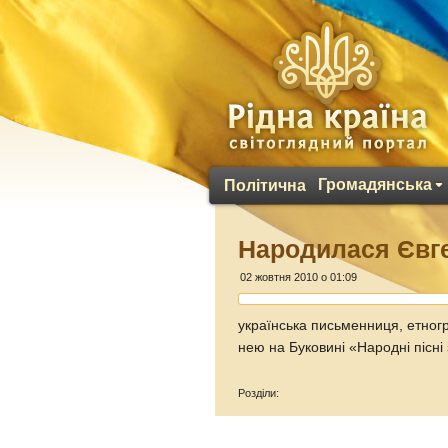
Громадянська
Політична
Народилася Євг
02 жовтня 2010 о 01:09
українська письменниця, етногр
нею на Буковині «Народні пісні 
Розділи: