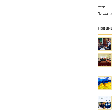
вітер:
Погода н
Новин