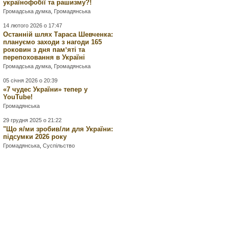
українофобії та рашизму?!
Громадська думка
,
Громадянська
14 лютого 2026 о 17:47
Останній шлях Тараса Шевченка:
плануємо заходи з нагоди 165
роковин з дня памʼяті та
перепоховання в Україні
Громадська думка
,
Громадянська
05 січня 2026 о 20:39
«7 чудес України» тепер у
YouTube!
Громадянська
29 грудня 2025 о 21:22
"Що я/ми зробив/ли для України:
підсумки 2026 року
Громадянська
,
Суспільство