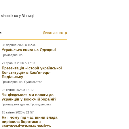
а
sinoptik.ua
у Вінниці
и
Дивитися всі
08 червня 2026 о 16:34
Українська книга на Одещині
Громадянська
27 травня 2026 о 17:37
Презентація «Історії української
Конституції» в Камʼянець-
Подільську
Громадянська
,
Суспільство
22 квітня 2026 о 16:17
Чи діждемося ми поваги до
українців у воюючій Україні?
Громадська думка
,
Громадянська
15 квітня 2026 о 21:57
Як і чому під час війни влада
вирішила боротися з
«антисемітизмом» замість