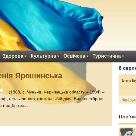
Здорова
Культурна
Освічена
Туристична
6 серп
енія Ярошинська
Ілля 
(1868, с. Чуньків, Чернівецька область – 1904) –
аф, фольклорист, громадський діяч. Видала зібрані
Народив
з-над Днітра».
Пов’яз