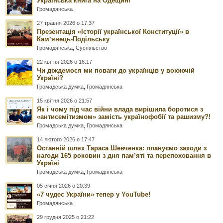
Українська книга на Одещині
Громадянська
27 травня 2026 о 17:37
Презентація «Історії української Конституції» в
Камʼянець-Подільську
Громадянська
,
Суспільство
22 квітня 2026 о 16:17
Чи діждемося ми поваги до українців у воюючій
Україні?
Громадська думка
,
Громадянська
15 квітня 2026 о 21:57
Як і чому під час війни влада вирішила боротися з
«антисемітизмом» замість українофобії та рашизму?!
Громадська думка
,
Громадянська
14 лютого 2026 о 17:47
Останній шлях Тараса Шевченка: плануємо заходи з
нагоди 165 роковин з дня памʼяті та перепоховання в
Україні
Громадська думка
,
Громадянська
05 січня 2026 о 20:39
«7 чудес України» тепер у YouTube!
Громадянська
29 грудня 2025 о 21:22