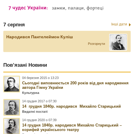
7 серпня
Інші дати
Народився Пантелеймон Куліш
Розгорнути
Пов’язані Новини
04 березня 2015 о 13:23
Сьогодні виповнюється 200 років від дня народження
автора Гімну України
Культурна
14 грудня 2017 о 07:30
14 грудня 1840р. народився Михайло Старицький
Видатні постаті
14 грудня 2020 о 07:39
14 грудня 1840р. народився Михайло Старицький –
корифей українського театру