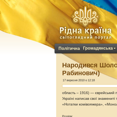
Громадянська
Політична
Народився Шоло
Рабинович)
17 вересня 2010 о 12:18
область – 1916) — єврейський п
Україні написав свої знаменит
«Нотатки комівояжера», «Моно
Розділи: