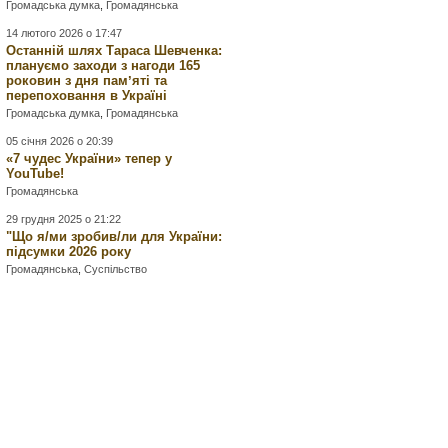
Громадська думка
,
Громадянська
14 лютого 2026 о 17:47
Останній шлях Тараса Шевченка:
плануємо заходи з нагоди 165
роковин з дня памʼяті та
перепоховання в Україні
Громадська думка
,
Громадянська
05 січня 2026 о 20:39
«7 чудес України» тепер у
YouTube!
Громадянська
29 грудня 2025 о 21:22
"Що я/ми зробив/ли для України:
підсумки 2026 року
Громадянська
,
Суспільство