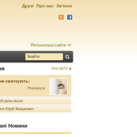
Друзі
Про нас
Зв'язок
Регіональні сайти
ня
Інші дати
ня святкують:
Розгорнути
ій день кішок
ся Юрій Федькович
ані Новини