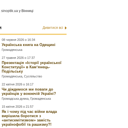
а
sinoptik.ua
у Вінниці
и
Дивитися всі
08 червня 2026 о 16:34
Українська книга на Одещині
Громадянська
27 травня 2026 о 17:37
Презентація «Історії української
Конституції» в Камʼянець-
Подільську
Громадянська
,
Суспільство
22 квітня 2026 о 16:17
Чи діждемося ми поваги до
українців у воюючій Україні?
Громадська думка
,
Громадянська
15 квітня 2026 о 21:57
Як і чому під час війни влада
вирішила боротися з
«антисемітизмом» замість
українофобії та рашизму?!