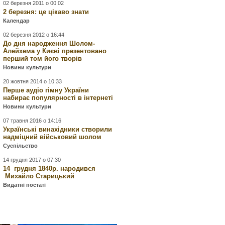
02 березня 2011 о 00:02
2 березня: це цікаво знати
Календар
02 березня 2012 о 16:44
До дня народження Шолом-
Алейхема у Києві презентовано
перший том його творів
Новини культури
20 жовтня 2014 о 10:33
Перше аудіо гімну України
набирає популярності в інтернеті
Новини культури
07 травня 2016 о 14:16
Українські винахідники створили
надміцний військовий шолом
Суспільство
14 грудня 2017 о 07:30
14 грудня 1840р. народився
Михайло Старицький
Видатні постаті