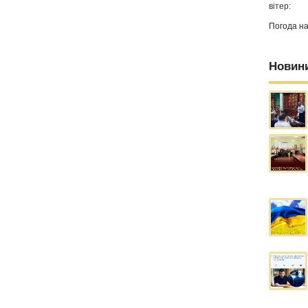
вітер:
Погода н
Новин