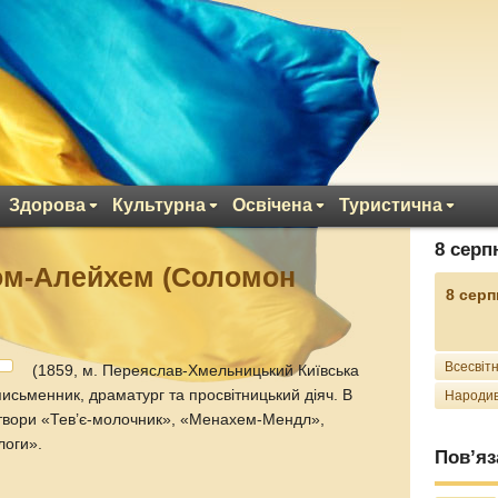
Здорова
Культурна
Освічена
Туристична
8 серп
м-Алейхем (Соломон
8 серп
Всесвітн
(1859, м. Переяслав-Хмельницький Київська
исьменник, драматург та просвітницький діяч. В
Народив
і твори «Тев’є-молочник», «Менахем-Мендл»,
логи».
Пов’яз