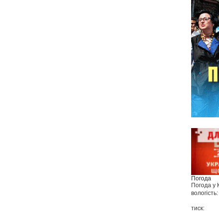
Погода
Погода у
вологість:
тиск: