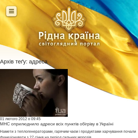
Архів теґу:
адреса
01 лютого 2012 о 09:45
МНС оприлюднило адреси всіх пунктів обігріву в Україні
Намети з теплогенераторами, гарячим чаєм і продуктами харчування почали
функціонувати з 27 січня на період сильних морозів.