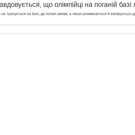
авдовується, що олімпійці на поганій баз
 не тренується на базі, де погані умови, а лише розминається й екіпірується д