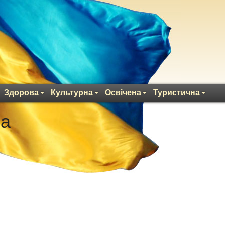
Здорова
Культурна
Освічена
Туристична
за