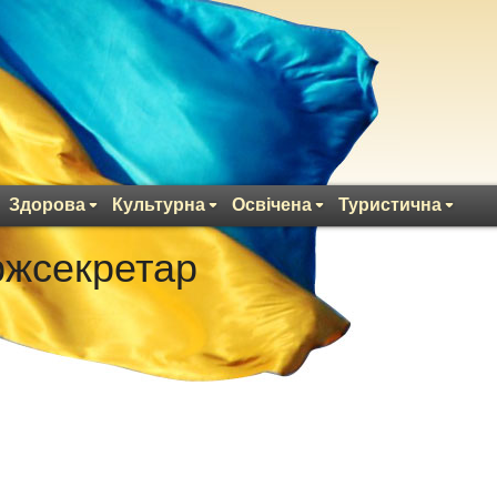
Здорова
Культурна
Освічена
Туристична
ржсекретар