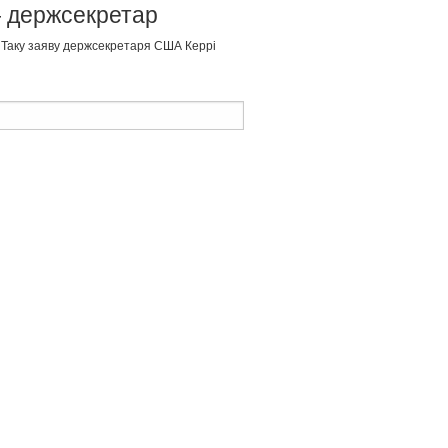
— держсекретар
. Таку заяву держсекретаря США Керрі