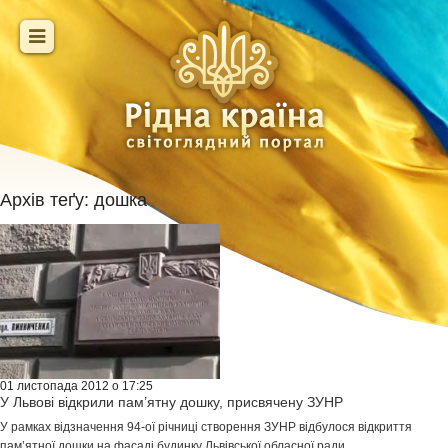
Архів теґу:
дошка
01 листопада 2012 о 17:25
У Львові відкрили пам’ятну дошку, присвячену ЗУНР
У рамках відзначення 94-ої річниці створення ЗУНР відбулося відкриття
пам’ятної дошки на фасаді будинку Львівської обласної ради.