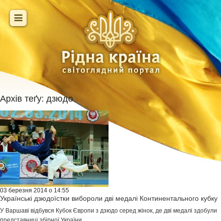
Архів теґу:
дзюдо
03 березня 2014 о 14:55
Українські дзюдоїстки вибороли дві медалі Континентального кубку
У Варшаві відбувся Кубок Європи з дзюдо серед жінок, де дві медалі здобули
представниці збірної України...