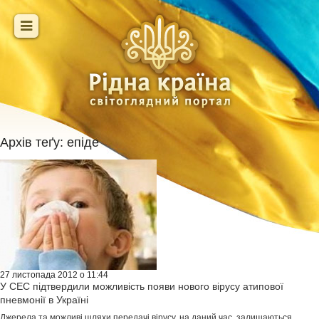
Архів теґу:
епіде
27 листопада 2012 о 11:44
У СЕС підтвердили можливість появи нового вірусу атипової
пневмонії в Україні
Джерела та можливі шляхи передачі вірусу, на даний час, залишаються