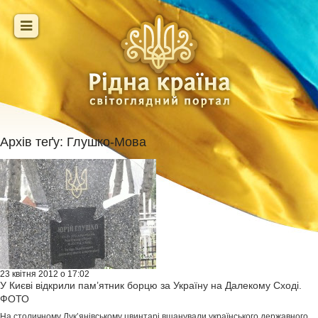
Архів теґу:
Глушко-Мова
23 квітня 2012 о 17:02
У Києві відкрили пам’ятник борцю за Україну на Далекому Сході.
ФОТО
На столичному Лук’янівському цвинтарі вшанували українського державного