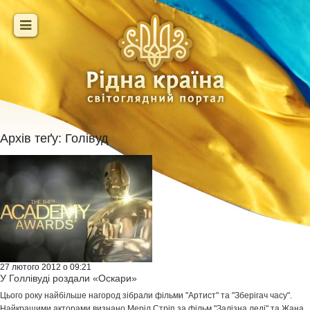
Архів теґу:
Голівуд
27 лютого 2012 о 09:21
У Голлівуді роздали «Оскари»
Цього року найбільше нагород зібрали фільми "Артист" та "Зберігач часу".
Найкращими акторами визнано Меріл Стріп за фільм "Залізна леді" та Жана