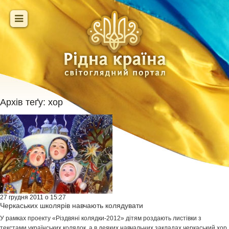
Архів теґу:
хор
27 грудня 2011 о 15:27
Черкаських школярів навчають колядувати
У рамках проекту «Різдвяні колядки-2012» дітям роздають листівки з
текстами українських колядок, а в деяких навчальних закладах черкаський хор