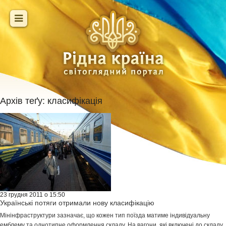
Архів теґу:
класифікація
23 грудня 2011 о 15:50
Українські потяги отримали нову класифікацію
Мінінфраструктури зазначає, що кожен тип поїзда матиме індивідуальну
емблему та однотипне оформлення складу. На вагони, які включені до складу