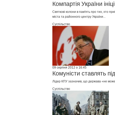
Компартія України іні
Святкові колони в пам'ять про тих, хто пр
міста та районного центру України...
Суспільство
09 серпня 2012 о 16:45
Комуністи ставлять під
Лідер КПУ зазначив, що держава «не може і
Суспільство