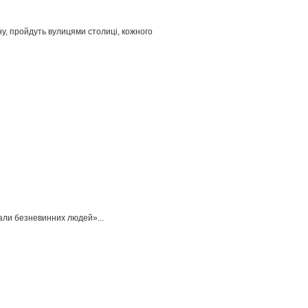
ну, пройдуть вулицями столиці, кожного
вали безневинних людей»...