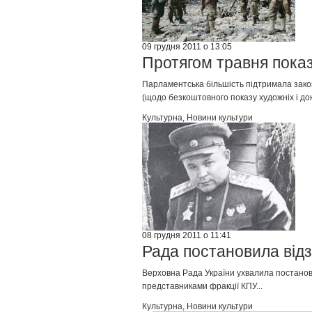
09 грудня 2011 о 13:05
Протягом травня показ
Парламентська більшість підтримала закон
(щодо безкоштовного показу художніх і док
Культурна
,
Новини культури
08 грудня 2011 о 11:41
Рада постановила відз
Верховна Рада України ухвалила постанов
представниками фракції КПУ...
Культурна
,
Новини культури