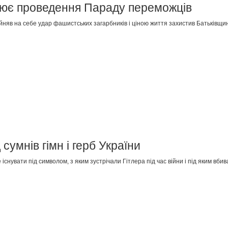
ціює проведення Параду переможців
ийняв на себе удар фашистських загарбників і ціною життя захистив Батьківщи
 сумнів гімн і герб України
снувати під символом, з яким зустрічали Гітлера під час війни і під яким вби