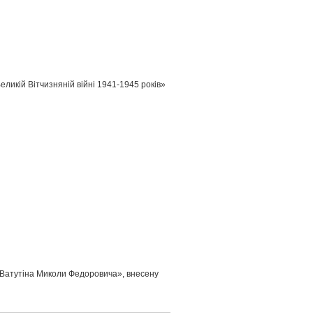
ликій Вітчизняній війні 1941-1945 років»
 Ватутіна Миколи Федоровича», внесену